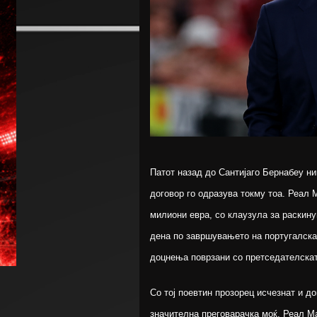
Патот назад до Сантијаго Бернабеу н
договор го одразува токму тоа. Реал
милиони евра, со клаузула за раскин
дена по завршувањето на португалскат
доцнења поврзани со претседателскат
Со тој поевтин прозорец исчезнат и д
значителна преговарачка моќ. Реал М