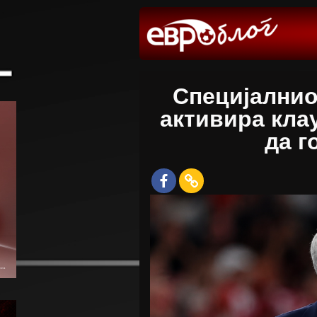
Специјалнио
активира кла
да г