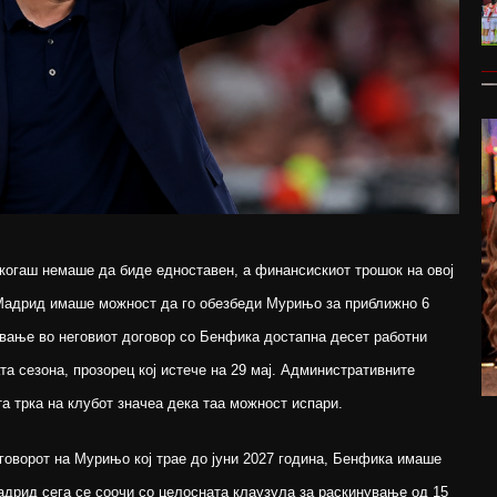
икогаш немаше да биде едноставен, а финансискиот трошок на овој
 Мадрид имаше можност да го обезбеди Мурињо за приближно 6
ување во неговиот договор со Бенфика достапна десет работни
а сезона, прозорец кој истече на 29 мај. Административните
а трка на клубот значеа дека таа можност испари.
оговорот на Мурињо кој трае до јуни 2027 година, Бенфика имаше
адрид сега се соочи со целосната клаузула за раскинување од 15