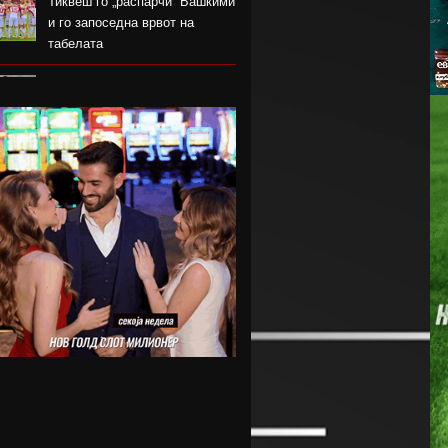
Тиквеш го „распарчи“ Башкими
и го запоседна врвот на
табелата
Брегалница го декласира
Арсими во првиот домашен
меч во сезоната
Катерина Ацевска светска
вицешампионка во џиу-џицу
Дарко Чурлинов го впиша
првенецот за Погон Шчечин
Фенер ќе го предизвика
Монако за потписот на Лукаку
Челзи убедливо го надигра
Милан во Австралија