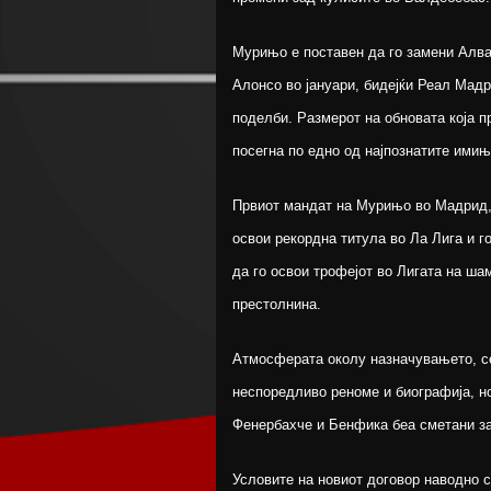
Мурињо е поставен да го замени Алва
Алонсо во јануари, бидејќи Реал Мад
поделби. Размерот на обновата која п
посегна по едно од најпознатите имињ
Првиот мандат на Мурињо во Мадрид, о
освои рекордна титула во Ла Лига и го
да го освои трофејот во Лигата на ша
престолнина.
Атмосферата околу назначувањето, се
неспоредливо реноме и биографија, но
Фенербахче и Бенфика беа сметани за
Условите на новиот договор наводно 