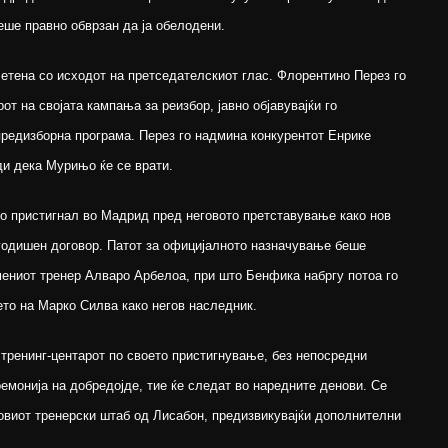
еше правно обврзан да ја обелодени.
етена со исходот на претседателскиот глас. Флорентино Перез го
т на својата кампања за реизбор, јавно објавувајќи го
предизборна програма. Перез го надмина конкурентот Енрике
и дека Мурињо ќе се врати.
о пристигнал во Мадрид пред неговото претставување како нов
годишен договор. Патот за официјалното назначување беше
ениот тренер Алваро Арбелоа, при што Бенфика набргу потоа го
то на Марко Силва како негов наследник.
тренинг-центарот по своето пристигнување, без непосредни
емонија на добредојде, тие ќе следат во наредните денови. Се
говиот тренерски штаб од Лисабон, предизвикувајќи дополнителни