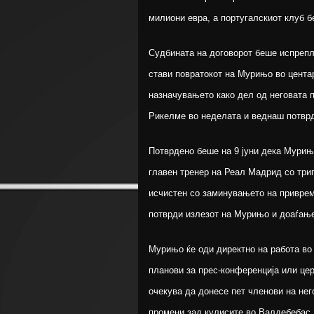
милиони евра, а португалскиот клуб б
Судбината на договорот беше испрепл
стави повратокот на Мурињо во центаро
назначувањето како дел од неговата 
Рикелме во неделата и веднаш потврд
Потврдено беше на 9 јуни дека Мурињ
главен тренер на Реал Мадрид со три
исчистен со заминувањето на приврем
потврди излезот на Мурињо и доаѓање
Мурињо ќе оди директно на работа во 
планови за прес-конференција или цер
очекува да донесе пет членови на не
промени зад кулисите во Валдебебас.