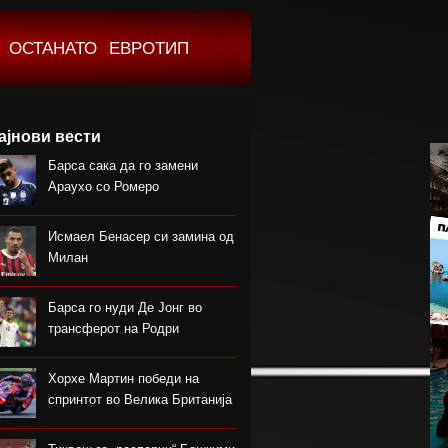
ОСТАНАТО
ЕВРОТИП
ајнови вести
Барса сака да го замени
Араухо со Ромеро
Исмаел Бенасер си замина од
Милан
Барса го нуди Де Јонг во
трансферот на Родри
Хорхе Мартин победи на
спринтот во Велика Британија