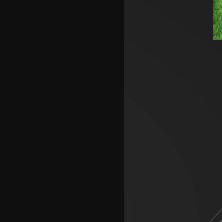
Кенан Јилдиз на листата на
желби на Арсенал
Фисник Аслани не ги мина
лекарските прегледи во РБ
Лајпциг
Интер подобар од Јуве во
тест меч во Перт
Хајмана Спор Кулубу е новиот
клуб на Александра
Марковска
Модриќ и Џеко градат
луксузен комплекс на
Јадранот