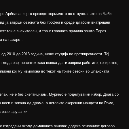
ро Арбелоа, кој го презеде кормилото по отпуштањето на Чаби
рид ја заврши сезоната без трофеи и среде длабоки внатрешни
ретстои е значителен, и тоа е главната причина зошто Перез
а на пазарот.
д 2010 до 2013 година, беше студија во противречности. Тој
 гледа овој повраток како шанса да ги заврши работите, конкретно,
мпиони кој му измолкна во текот на трите сезони во шпанската
пак, не е без скептицизам. Мурињо е поделувачки избор. Доаѓа со
 носи и закана од драма, а неговите скорешни мандати во Рома,
 разочарувачки.
се изградени околу домашната обнова: додека основниот договор