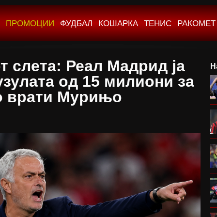
ПРОМОЦИИ
ФУДБАЛ
КОШАРКА
ТЕНИС
РАКОМЕТ
т слета: Реал Мадрид ја
Н
узулата од 15 милиони за
о врати Мурињо