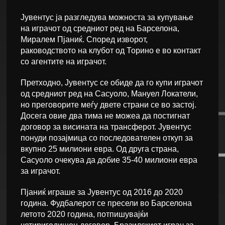
Јувентус ја разгледува можноста за купување
на играчот од средниот ред на Барселона,
Миралем Пјаниќ. Според изворот,
раководството на клубот од Торино е во контакт
со агентите на играчот.
Претходно, Јувентус се обиде да го купи играчот
од средниот ред на Сасуоло, Мануел Локатели,
но преговорите меѓу двете страни се во застој.
Досега овие два тима не можеа да постигнат
договор за висината на трансферот. Јувентус
понуди позајмица со последователен откуп за
вкупно 25 милиони евра. Од друга страна,
Сасуоло очекува да добие 35-40 милиони евра
за играчот.
Пјаниќ играше за Јувентус од 2016 до 2020
година. Фудбалерот се пресели во Барселона
летото 2020 година, потпишувајќи