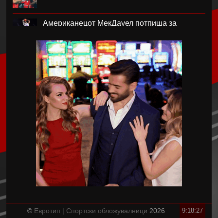
Американецот МекДауел потпиша за
Пелистер
Проблемите надминати, Реал го договори
Диоманде
Мекгрегор: Моето колено е уништено
Германецот Јаисле е нов менаџер на
Њукасл
Пелистер ги продолжи договорите со
Созовски и Марковски
Фиго побара итна смена на Инфантино
©
Евротип | Спортски обложувалници
2026
9:18:27