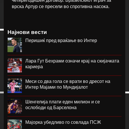
четиригодишен договор. Бразилскиот играч за
врска Артур се пресели во спротивна насока.
Најнови вести
Перишиќ пред враќање во Интер
Лара Гут Бехрами означи крај на скијачката
кариера
Меси со два гола се врати во дресот на
Интер Мајами по Мундијалот
Шенгелија плати еден милион и се
ослободи од Барселона
Мајорка убедливо го совлада ПСЖ