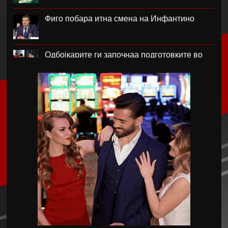
Фиго побара итна смена на Инфантино
Одбојкарите ги започнаа подготовките во
Крушево
РБ Лајпциг го врати голманот Ниланд
Блатер лобира за прва жена на чело на
ФИФА
Нотингем Форест го бара Рејндерс како
замена за Андерсон
Арсенал плаќа скоро 90 милиони евра за
Бруно Гимараеш