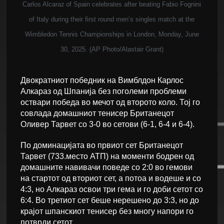
Carlos Alcaraz of Spain celebrates after beating Fabio Fognini
of Italy during their first round men’s singles match at the
Wimbledon Tennis Championships in London, Monday, June
30, 2025. (AP Photo/Alastair Grant)
Двократниот победник на Вимблдон Карлос
Алкараз од Шпанија без поголеми проблеми
оствари победа во мечот од второто коло. Тој го
совлада домашниот тенисер Британецот
Оливер Тарвет со 3-0 во сетови (6-1, 6-4 и 6-4).
По доминацијата во првиот сет Британецот
Тарвет (733.место АТП) на моменти бодрен од
домашните навивачи поведе со 2:0 во гемови
на стартот од вториот сет, а потоа и водеше и со
4:3, но Алкараз освои три гема и го доби сетот со
6:4. Во третиот сет беше нерешено до 3:3, но до
крајот шпанскиот тенисер без многу напори го
потврди сетот.