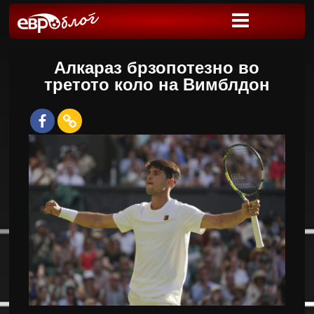
Алкараз брзопотезно во
третото коло на Вимблдон