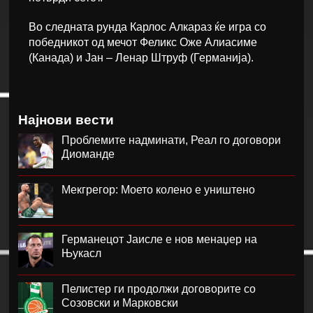
Во следната рунда Карлос Алкараз ќе игра со
победникот од мечот Феликс Оже Алиасиме
(Канада) и Јан – Ленар Штруф (Германија).
Најнови вести
Проблемите надминати, Реал го договори
Диоманде
Мекгрегор: Моето колено е уништено
Германецот Јаисле е нов менаџер на
Њукасл
Пелистер ги продолжи договорите со
Созовски и Марковски