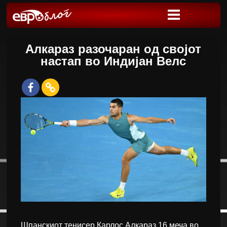
Алкараз разочаран од својот
настап во Индијан Велс
Шпанскиот тенисер Карлос Алкараз 16 меча во