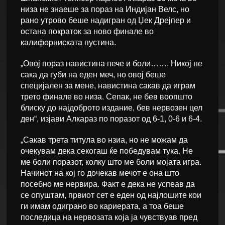
низа не знаеше за пораз на Индијан Велс, но
рано утрово беше надигран од Џек Дрејпер и
остана пократок за ново финале во
калифорниската пустина.
„Овој пораз навистина пече и боли……. Никој не
сака да губи на еден меч, но овој беше
специјален за мене, навистина сакав да играм
трето финале во низа. Сепак, не бев воопшто
блиску до најдоброто издание, бев нервозен цел
ден“, изјави Алкараз по поразот од 6-1, 0-6 и 6-4.
„Сакав трета титула во нзиа, но не можам да
очекувам дека секогаш ќе победувам тука. Не
ме боли поразот, колку што ме боли мојата игра.
Начинот на кој го дочекав мечот е она што
посебно ме нервира. Факт е дека не успеав да
се опуштам, првиот сет е еден од најлошите кои
ги имам одиграно во кариерата, а тоа беше
последица на нервозата која ја чувствуав пред