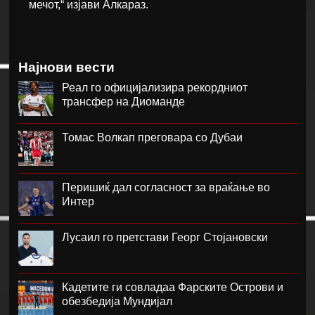
мечот,“ изјави Алкараз.
Најнови вести
Реал го официјализира рекордниот
трансфер на Диоманде
Томас Волкап преговара со Дубаи
Перишиќ дал согласност за враќање во
Интер
Лусаил го претстави Георг Стојановски
Кадетите ги совладаа Фарските Острови и
обезбедија Мундијал