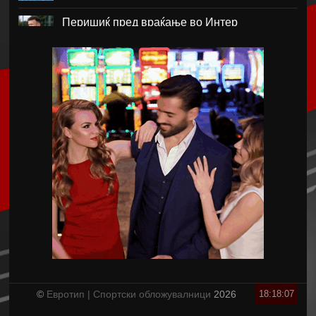
Перишиќ пред враќање во Интер
Лара Гут Бехрами означи крај на скијачката
кариера
Меси со два гола се врати во дресот на
Интер Мајами по Мундијалот
Шенгелија плати еден милион и се
ослободи од Барселона
Мајорка убедливо го совлада ПСЖ
Американецот МекДауел потпиша за
Пелистер
©
Евротип | Спортски обложувалници
2026
18:18:07