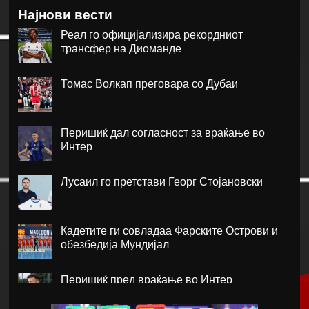
Најнови вести
Реал го официјализира рекордниот
трансфер на Диоманде
Томас Волкап преговара со Дубаи
Перишиќ дал согласност за враќање во
Интер
Лусаил го претстави Георг Стојановски
Кадетите ги совладаа Фарските Острови и
обезбедија Мундијал
Перишиќ пред враќање во Интер