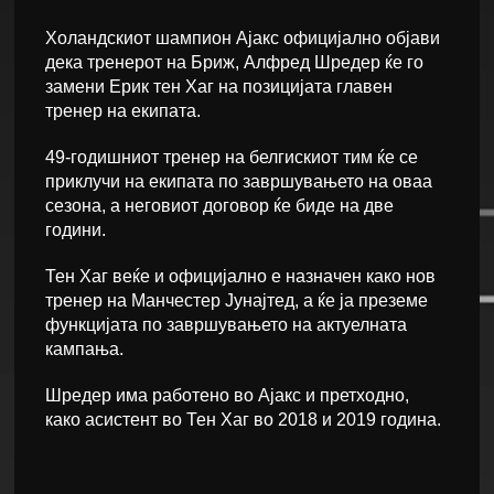
Холандскиот шампион Ајакс официјално објави
дека тренерот на Бриж, Алфред Шредер ќе го
замени Ерик тен Хаг на позицијата главен
тренер на екипата.
49-годишниот тренер на белгискиот тим ќе се
приклучи на екипата по завршувањето на оваа
сезона, а неговиот договор ќе биде на две
години.
Тен Хаг веќе и официјално е назначен како нов
тренер на Манчестер Јунајтед, а ќе ја преземе
функцијата по завршувањето на актуелната
кампања.
Шредер има работено во Ајакс и претходно,
како асистент во Тен Хаг во 2018 и 2019 година.