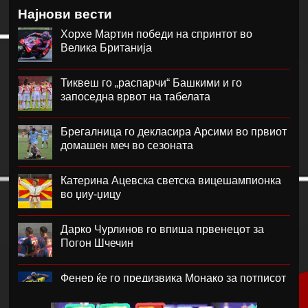
Најнови вести
Хорхе Мартин победи на спринтот во
Велика Британија
Тиквеш го „распарчи“ Башкими и го
запоседна врвот на табелата
Брегалница го декласира Арсими во првиот
домашен меч во сезоната
Катерина Ацевска светска вицешампионка
во џиу-џицу
Дарко Чурлинов го впиша првенецот за
Погон Шчечин
Фенер ќе го предизвика Монако за потписот
на Лукаку