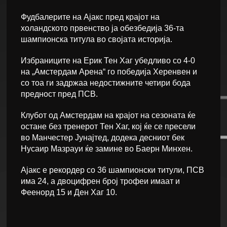
Фудбалерите на Ајакс пред крајот на
холандското првенство ја обезбедија 36-та
шампионска титула во својата историја.
Избраниците на Ерик Тен Хаг убедливо со 4-0
на „Амстердам Арена“ го победија Херенвен и
со тоа ги задржаа недостижните четири бода
предност пред ПСВ.
Клубот од Амстердам на крајот на сезоната ќе
остане без тренерот Тен Хаг, кој ќе се пресели
во Манчестер Јунајтед, додека десниот бек
Нусаир Мазрауи ќе замине во Баерн Минхен.
Ајакс е рекордер со 36 шампионски титули, ПСВ
има 24, а двоцифрен број трофеи имаат и
Феенорд 15 и Ден Хаг 10.