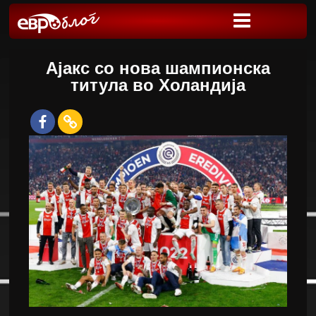
Ајакс со нова шампионска
титула во Холандија