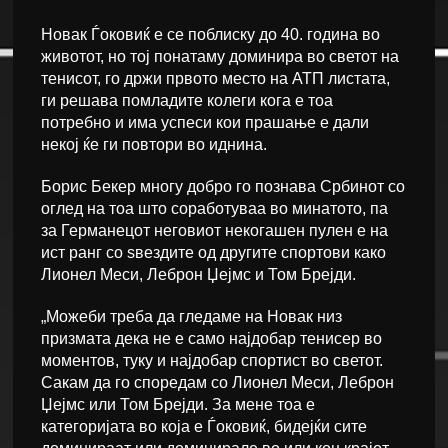
Новак Ѓоковиќ е се поблиску до 40. година во
животот, но тој понатаму доминира во светот на
тенисот, го држи првото место на АТП листата,
ги решава помладите колеги кога е тоа
потребно и има успеси кои прашање е дали
некој ќе ги повтори во иднина.
Борис Бекер многу добро го познава Србинот со
оглед на тоа што соработуваа во минатото, па
за Германецот неговиот некогашен пулен е на
ист ранг со ѕвездите од другите спортови како
Лионел Меси, Леброн Џејмс и Том Брејди.
„Можеби треба да гледаме на Новак низ
призмата дека не е само најдобар тенисер во
моментов, туку и најдобар спортист во светот.
Сакам да го споредам со Лионел Меси, Леброн
Џејмс или Том Брејди. За мене тоа е
категоријата во која е Ѓоковиќ, бидејќи сите