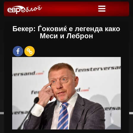
Бекер: Ѓоковиќ е легенда како
Меси и Леброн