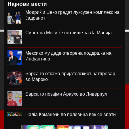
Најнови вести
Модриќ и Џеко градат луксузен комплекс на
Јадранот
Синот на Меси ќе потпише за Ла Масија
Мексико му даде отворена поддршка на
Инфантино
Барса го откажа пријателскиот натпревар
во Мароко
Барса го позајми Араухо во Ливерпул
Надја Команечи по половина век се врати
во Монтреал