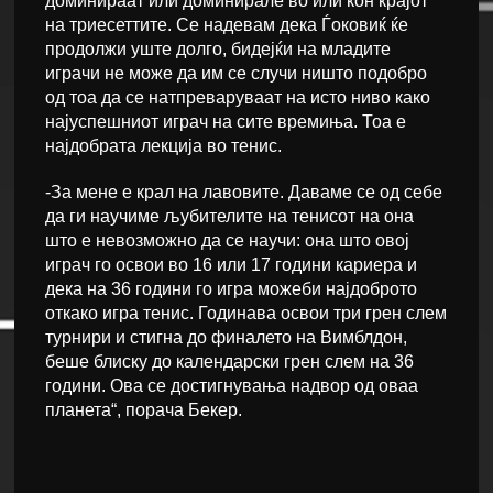
доминираат или доминирале во или кон крајот
на триесеттите. Се надевам дека Ѓоковиќ ќе
продолжи уште долго, бидејќи на младите
играчи не може да им се случи ништо подобро
од тоа да се натпреваруваат на исто ниво како
најуспешниот играч на сите времиња. Тоа е
најдобрата лекција во тенис.
-За мене е крал на лавовите. Даваме се од себе
да ги научиме љубителите на тенисот на она
што е невозможно да се научи: она што овој
играч го освои во 16 или 17 години кариера и
дека на 36 години го игра можеби најдоброто
откако игра тенис. Годинава освои три грен слем
турнири и стигна до финалето на Вимблдон,
беше блиску до календарски грен слем на 36
години. Ова се достигнувања надвор од оваа
планета“, порача Бекер.