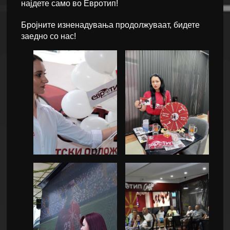
најдете само во Евротип!
Бројните изненадувања продолжуваат, бидете
заедно со нас!