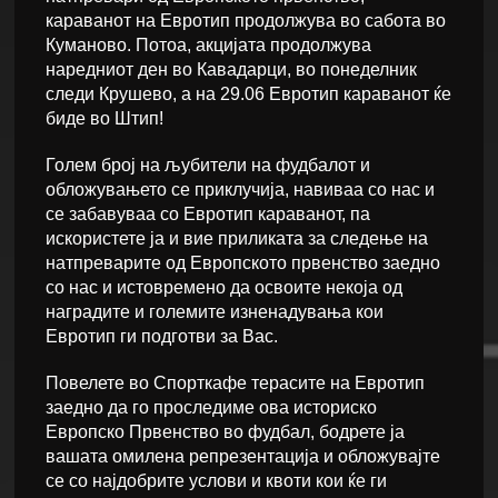
караванот на Евротип продолжува во сабота во
Куманово. Потоа, акцијата продолжува
наредниот ден во Кавадарци, во понеделник
следи Крушево, а на 29.06 Евротип караванот ќе
биде во Штип!
Голем број на љубители на фудбалот и
обложувањето се приклучија, навиваа со нас и
се забавуваа со Евротип караванот, па
искористете ја и вие приликата за следење на
натпреварите од Европското првенство заедно
со нас и истовремено да освоите некоја од
наградите и големите изненадувања кои
Евротип ги подготви за Вас.
Повелете во Спорткафе терасите на Eвротип
заедно да го проследиме ова историско
Европско Првенство во фудбал, бодрете ја
вашата омилена репрезентација и обложувајте
се со најдобрите услови и квоти кои ќе ги