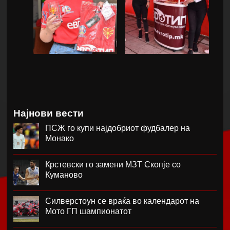
Најнови вести
ПСЖ го купи најдобриот фудбалер на
Монако
Крстевски го замени МЗТ Скопје со
Куманово
Силверстоун се враќа во календарот на
Мото ГП шампионатот