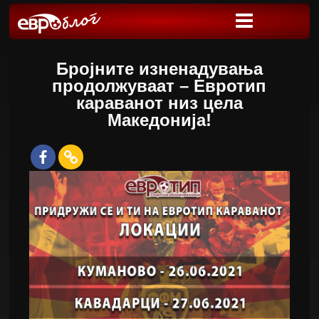
Бројните изненадувања
продолжуваат – Евротип
караванот низ цела
Македонија!