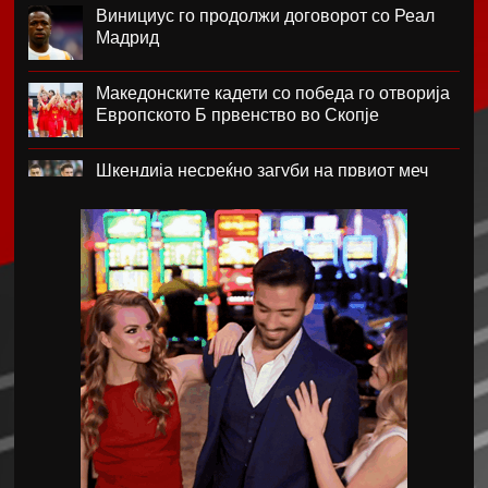
Винициус го продолжи договорот со Реал
Мадрид
Македонските кадети со победа го отворија
Европското Б првенство во Скопје
Шкендија несреќно загуби на првиот меч
против Хибернијан
Реал го официјализира рекордниот
трансфер на Диоманде
Томас Волкап преговара со Дубаи
Перишиќ дал согласност за враќање во
Интер
Лусаил го претстави Георг Стојановски