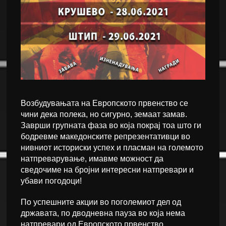
Возбудувањата на Европското првенство се
чини дека полека, но сигурно, земаат замав.
Заврши групната фаза во која покрај тоа што ги
бодревме македонските репрезентативци во
нивниот историски успех и пласман на големото
натпреварување, имавме можност да
сведочиме на бројни интересни натпревари и
убави погодоци!
По успешните акции во поголемиот дел од
државата, по дводневна пауза во која нема
натпревари од Европското првенство,