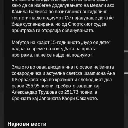
како да се избегне доделувањето на медали ако
Камила Валиева по позитивниот антидопинг-
тест стигна до подиумот. Се најавуваше дека ќе
биде суспендирана, но од Спортскиот суд за
арбитража ги отфрлија обвинувањата.
Меѓутоа на крајот 15-годишното „чудо од дете“
падна за време на изведбата на првата
програма, па не се најде на подиумот.
Златото во оваа дисциплина го освои нејзината
сонародничка и актуелна светска шампиона Ана
Шчербакова која по краткиот и слободниот дел
освои 255.95 поени, среброто заврши кај
Александар Трушова со 251.73 поени, а
бронзата кај Јапонката Каори Сакамото.
Најнови вести