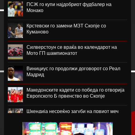
ПСЖ го купи најдобриот фудбалер на
Монако
Крстевски го замени МЗТ Скопје со
Куманово
Силверстоун се враќа во календарот на
Мото ГП шампионатот
Винициус го продолжи договорот со Реал
Мадрид
Македонските кадети со победа го отворија
Европското Б првенство во Скопје
Шкендија несреќно загуби на првиот меч
против Хибернијан
Реал го официјализира рекордниот