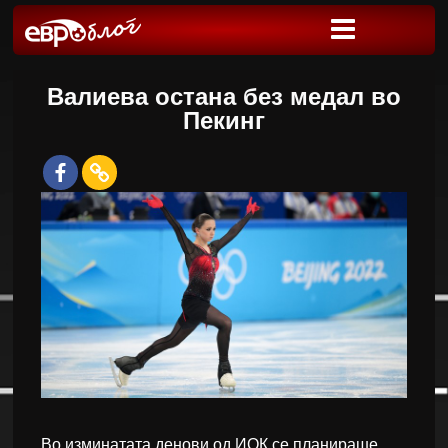
Валиева остана без медал во
Пекинг
Во изминатата денови од ИОК се планираше