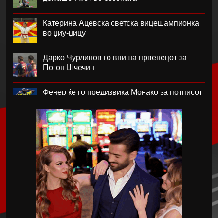
Катерина Ацевска светска вицешампионка
во џиу-џицу
Дарко Чурлинов го впиша првенецот за
Погон Шчечин
Фенер ќе го предизвика Монако за потписот
на Лукаку
Челзи убедливо го надигра Милан во
Австралија
Кенан Јилдиз на листата на желби на
Арсенал
Фисник Аслани не ги мина лекарските
прегледи во РБ Лајпциг