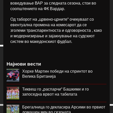
воведување ВАР за следната сезона, стои во
соопштението на ФК Вардар.
Од таборот на „црвено-црните“ очекуваат со
евентуална промена на комесарот да се
зголеми транспарентноста и одговорноста , како
и модернизирање и зајакнување на судскиот
систем во македонскиот фудбал.
Најнови вести
Хорхе Мартин победи на спринтот во
Велика Британија
Тиквеш го „распарчи“ Башкими и го
запоседна врвот на табелата
Брегалница го декласира Арсими во првиот
домашен меч во сезоната