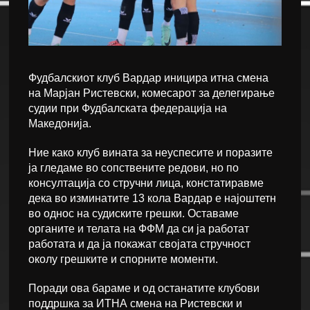
Фудбалскиот клуб Вардар иницира итна смена
на Марјан Ристевски, комесарот за делегирање
судии при Фудбалската федерација на
Македонија.
Ние како клуб вината за неуспесите и поразите
ја гледаме во сопствените редови, но по
консултација со стручни лица, констатиравме
дека во изминатите 13 кола Вардар е најоштетн
во однос на судиските грешки. Оставаме
органите и телата на ФФМ да си ја работат
работата и да ја покажат својата стручност
околу грешките и спорните моменти.
Поради ова бараме и од останатите клубови
поддршка за ИТНА смена на Ристевски и