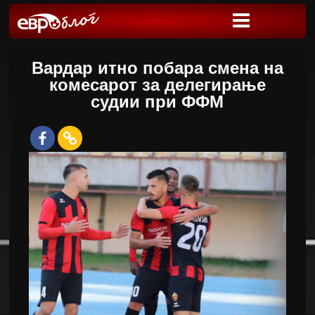
Вардар итно побара смена на
комесарот за делегирање
судии при ФФМ