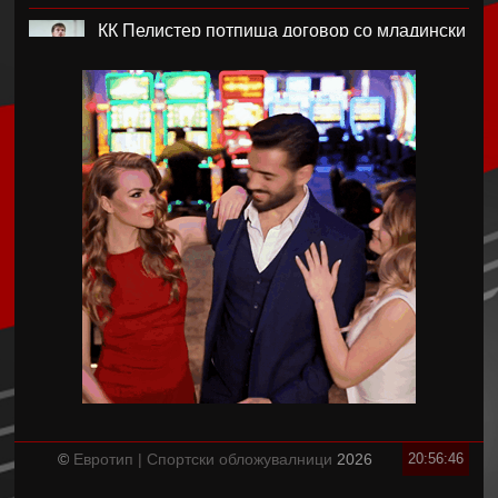
КК Пелистер потпиша договор со младински
репрезентативец
Магнес Аклиуш официјално претставен во
Париз
Мики ван де Вен се согласи на нов договор
со Тотенхем
Лина Ѓорческа го заврши настапот во
Лајпциг
Барса и Сити почнаа преговори за Родри,
испратена и првата понуда
Аргентинскиот фудбалски сојуз му даде
поддршка на Инфантино
©
Евротип | Спортски обложувалници
2026
20:56:47