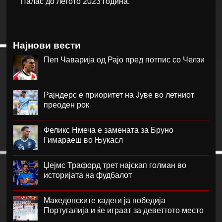
Палас до летото 2023 година.
Најнови вести
Пеп Чаварија од Рајо пред потпис со Челзи
Рајндерс е приоритет на Јуве во летниот
преоден рок
Феликс Нмеча е замената за Бруно
Гимараеш во Њукасл
Џејмс Трафорд трет најскап голман во
историјата на фудбалот
Македонските кадети ја победија
Португалија и ќе играат за деветтото место