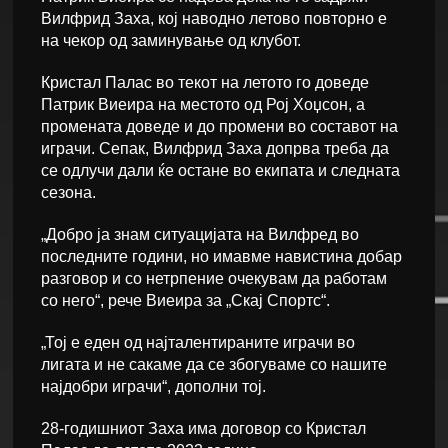
Вилфрид Заха, кој наводно летово повторно е
на чекор од заминување од клубот.
Кристал Палас во текот на летото го доведе
Патрик Виеира на местото од Рој Хоџсон, а
промената доведе и до промени во составот на
играчи. Сепак, Вилфрид Заха допрва треба да
се одлучи дали ќе остане во екипата и следната
сезона.
„Добро ја знам ситуацијата на Вилфред во
последните години, но имавме навистина добар
разговор и со нетрпение очекувам да работам
со него“, рече Виеира за „Скај Спортс“.
„Тој е еден од најталентираните играчи во
лигата и не сакаме да се збогуваме со нашите
најдобри играчи“, дополни тој.
28-годишниот Заха има договор со Кристал