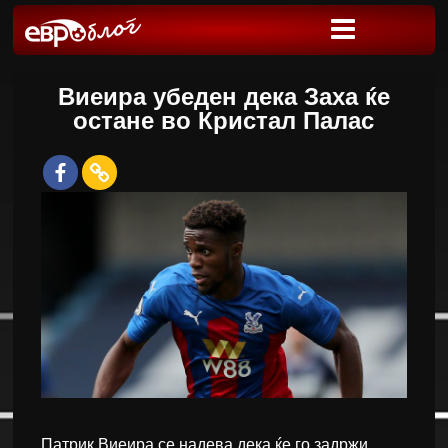
Виеира убеден дека Заха ќе
остане во Кристал Палас
Патрик Виеира се надева дека ќе го задржи