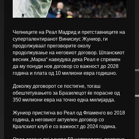
Челниците на Реал Мадрид и претставниците на
суперталентиранот Винисиус Жуниор, ги
продолжуваат преговорите околу
продолжување на неговиот договор. Шпанскиот
весник „Марка“ наведува дека Реал е спремен
да му понуди нов договор со важност до 2028
година и плата од 10 милиони евра годишно.
Доколку договорот се постигне, тогаш
обештетувањето за Бразилецот ќе порасне од
350 милиони евра на точно една милијарда.
Жуниор пристигна во Реал од Фламенго во 2018
година, а неговиот актуелен договор со
Кралскиот клуб е со важност до 2024 година.