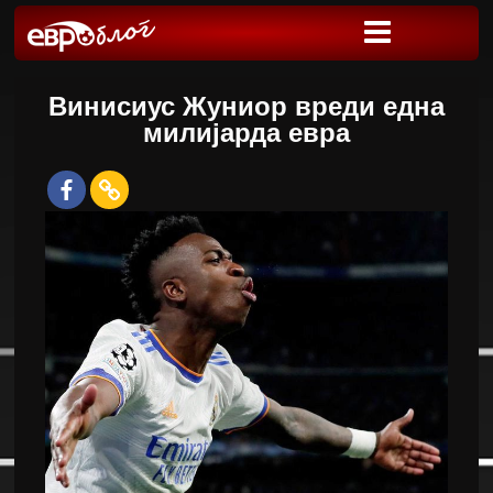
Винисиус Жуниор вреди една
милијарда евра