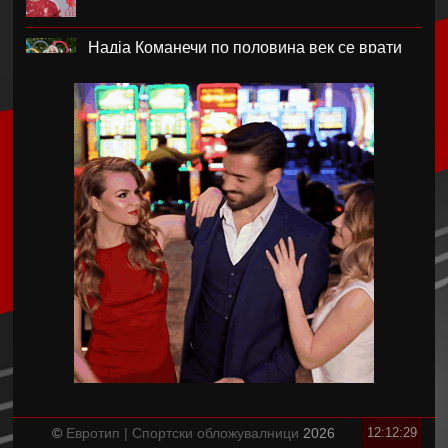
Надја Команечи по половина век се врати
во Монтреал
ФК Пелистер со заштитен бренд по 81
година постоење !
Артета: Мојот Арсенал учи од грешките
Лука Зидан се раздели со Гранада
Џеронимо Рули е нов втор голман на Сити
Струшкиот турнир спремен за уште едно
издание
©
Евротип | Спортски обложувалници
2026
12:12:29