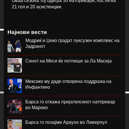
Оваа сезона тој одигра 50 натпревари, постигна
21 гол и 20 асистенции.
Најнови вести
Модриќ и Џеко градат луксузен комплекс на
Јадранот
Синот на Меси ќе потпише за Ла Масија
Мексико му даде отворена поддршка на
Инфантино
Барса го откажа пријателскиот натпревар
во Мароко
Барса го позајми Араухо во Ливерпул