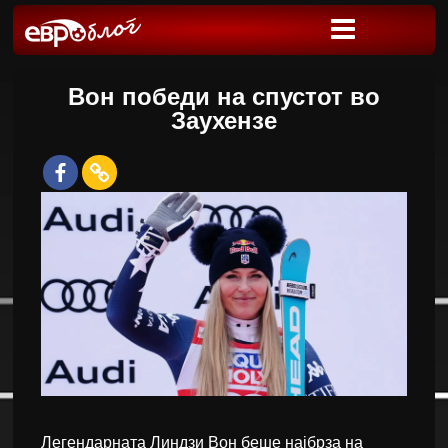
Вон победи на спустот во
Заухензе
Легендарната Линдзи Вон беше најбрза на