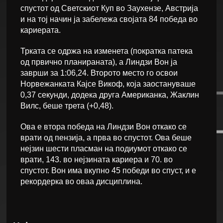
спустот од Светскиот Куп во Заухензе, Австрија
и на тој начин ја забележа својата 84 победа во
кариерата.
Трката се одржа на изменета (пократка патека
од првично планираната), а Линдзи Вон ја
заврши за 1:06,24. Второто место го освои
Норвежанката Кајсе Викоф, која заостануваше
0,37 секунди, додека друга Американка, Жаклин
Вилс, беше трета (+0,48).
Ова е втора победа на Линдзи Вон откако се
врати од пензија, а прва во спустот. Ова беше
нејзин шести пласман на подиумот откако се
врати, 143. во нејзината кариера и 70. во
спустот. Вон има вкупно 45 победи во спуст, и е
рекордерка во оваа дисциплина.