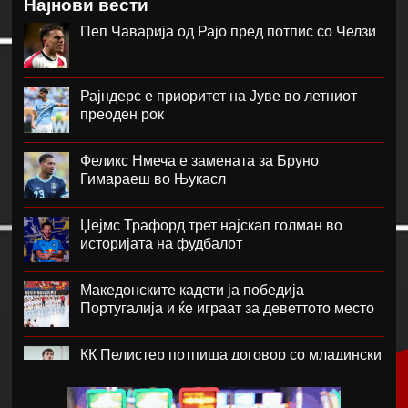
Најнови вести
Пеп Чаварија од Рајо пред потпис со Челзи
Рајндерс е приоритет на Јуве во летниот
преоден рок
Феликс Нмеча е замената за Бруно
Гимараеш во Њукасл
Џејмс Трафорд трет најскап голман во
историјата на фудбалот
Македонските кадети ја победија
Португалија и ќе играат за деветтото место
КК Пелистер потпиша договор со младински
репрезентативец