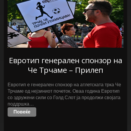
Евротип генерален спонзор на
Че Трчаме – Прилеп
Евротип е генерален спонзор на атлетската трка Че
Трчаме од нејзиниот почеток. Оваа година Евротип
со здружени сили со Голд Слот ја продолжи својата
поддршка…
Повеќе