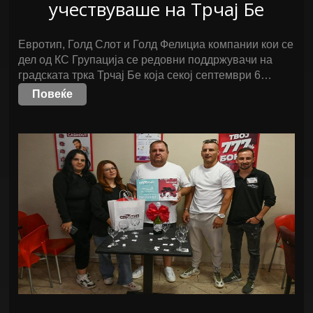
учествуваше на Трчај Бе
Евротип, Голд Слот и Голд Фелициа компании кои се
дел од КС Групација се редовни поддржувачи на
градската трка Трчај Бе која секој септември 6…
Повеќе