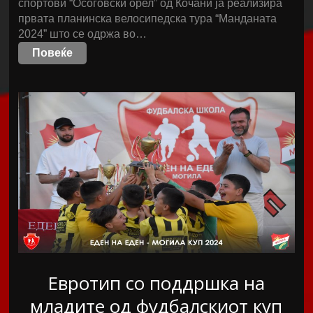
спортови “Осоговски орел” од Кочани ја реализира
првата планинска велосипедска тура “Манданата
2024” што се одржа во…
Повеќе
Евротип со поддршка на
младите од фудбалскиот куп