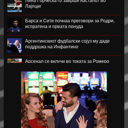
Лина Ѓорческа го заврши настапот во
Лајпциг
Барса и Сити почнаа преговори за Родри,
испратена и првата понуда
Аргентинскиот фудбалски сојуз му даде
поддршка на Инфантино
Арсенал се вклучи во трката за Ромеро
ПСЖ го купи најдобриот фудбалер на
Монако
Крстевски го замени МЗТ Скопје со
Куманово
Силверстоун се враќа во календарот на
Мото ГП шампионатот