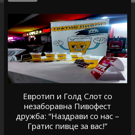
Евротип и Голд Слот со
незаборавна Пивофест
дружба: “Наздрави со нас –
Гратис пивце за вас!”