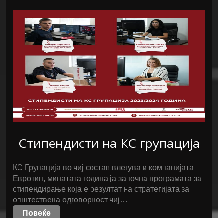
Стипендисти на КС групација
КС Групација во чиј состав влегува и компанијата
Евротип, минатата година ја започна програмата за
стипендирање која е резултат на стратегијата за
општествена одговорност чиј…
Повеќе