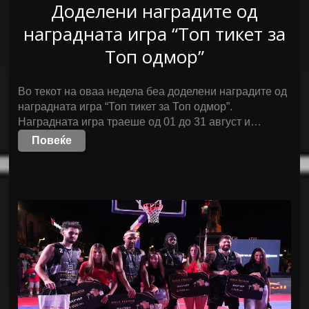
Доделени наградите од
наградната игра “Топ тикет за
Топ одмор”
Во текот на оваа недела беа доделени наградите од
наградната игра “Топ тикет за Топ одмор”.
Наградната игра траеше од 01 до 31 август и…
Повеќе