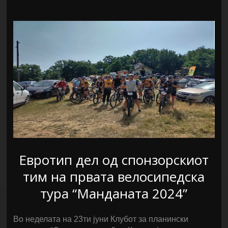
Евротип дел од спонзорскиот
тим на првата велосипедска
тура “Манданата 2024”
Во неделата на 23ти јуни Клубот за планински