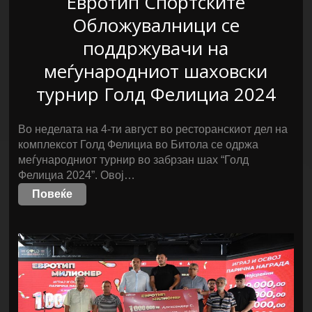
Евротип Спортските
Обложувалници се
поддржувачи на
меѓународниот шаховски
турнир Голд Фелициа 2024
Во неделата на 4-ти август во ресторанскиот дел на
комплексот Голд Фелициа во Битола се одржа
меѓународниот турнир во забрзан шах “Голд
Фелициа 2024”. Овој…
Повеќе