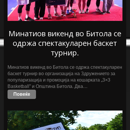
Минатиов викенд во Битола се
одржа спектакуларен баскет
турнир.
Минатиов викенд во Битола се одржа спектакуларен
баскет турнир во организација на Здружението за
популаризација и промоција на кошарката „3×3
Basketball” и Општина Битола. Два…
Повеќе