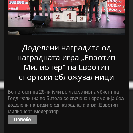
Доделени наградите од
наградната игра „Евротип
Милионер“ на Евротип
спортски обложувалници
Во петокот на 26-ти јули во луксузниот амбиент на
Голд Фелициа во Битола со свечена церемонија беа
доделени наградите од наградната игра „Евротип
Милионер“. Модератор…
Повеќе