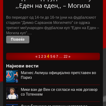
,,Еден на еден,, – Могила
Во периодот од 14-ти до 16-ти јуни на фудбалскиот
стадион “Димко Сарванов Могилчето” се одржа
третиот меѓународен фудбалски куп “Еден на Еден –
Могила куп”….
Повеќе
4
«
1
2
3
5
6
7
…
22
»
Најнови вести
Магнес Аклиуш официјално претставен во
Париз
Мики ван де Вен се согласи на нов договор
со Тотенхем