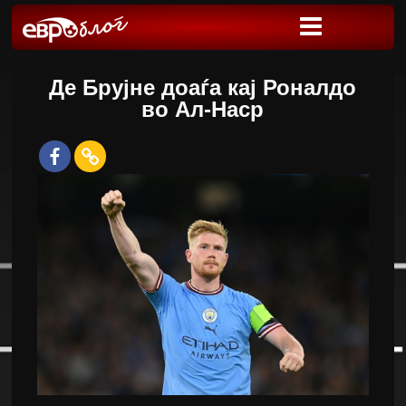
Де Брујне доаѓа кај Роналдо
во Ал-Наср