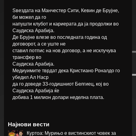
Ѕвездата на Манчестер Сити, Кевин де Брујне,
би можел да го
напушти клубот и кариерата да ја продолжи во
Саудиска Арабија.
Де Брујне влезе во последната година од
договорот, а се уште не
ставил потпис на нов договор, а не исклучува
трансфер во
Саудиска Арабија.
Медиуимите тврдат дека Кристиано Роналдо го
убедил Ал Наср
да го доведе 33-годишниот Белгиец, кој во
Саудиска Арабија ќе
добива 1 милион долари неделна плата.
Најнови вести
Куртоа: Мурињо е вистинскиот човек за