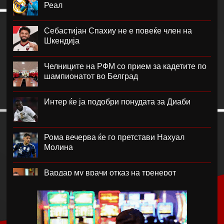
Реал
Себастијан Спахиу не е повеќе член на
Шкендија
Челниците на РФМ со прием за кадетите по
шампионатот во Белград
Интер ќе ја подобри понудата за Диаби
Рома вечерва ќе го претстави Нахуал
Молина
Вардар му врачи отказ на тренерот
Фабијани
Каљари го потврди трансферот на Даниел
Малдини