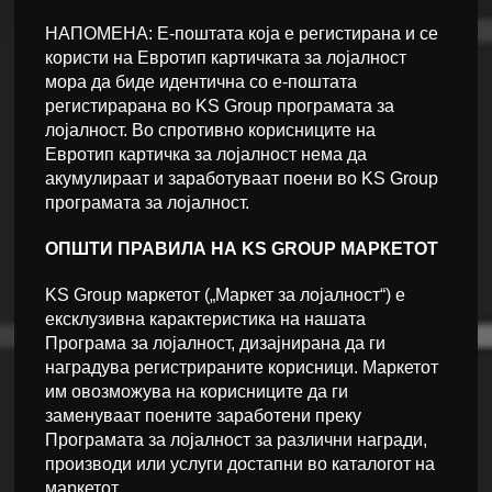
НАПОМЕНА: Е-поштата која е регистирана и се
користи на Евротип картичката за лојалност
мора да биде идентична со е-поштата
регистирарана во KS Group програмата за
лојалност. Во спротивно корисниците на
Евротип картичка за лојалност нема да
акумулираат и заработуваат поени во KS Group
програмата за лојалност.
ОПШТИ ПРАВИЛА НА KS GROUP МАРКЕТОТ
KS Group маркетот („Маркет за лојалност“) е
ексклузивна карактеристика на нашата
Програма за лојалност, дизајнирана да ги
наградува регистрираните корисници. Маркетот
им овозможува на корисниците да ги
заменуваат поените заработени преку
Програмата за лојалност за различни награди,
производи или услуги достапни во каталогот на
маркетот.