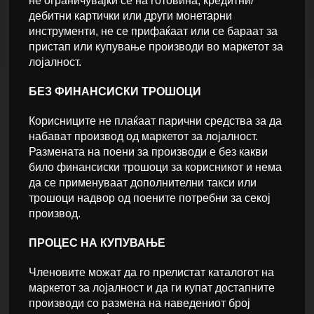
не ограничувајќи се на готовина, кредитни/
дебитни картички или други монетарни
инструменти, не се прифаќаат или се бараат за
пристап или купување производи во маркетот за
лојалност.
БЕЗ ФИНАНСИСКИ ТРОШОЦИ
Корисниците не плаќаат парични средства за да
набават производ од маркетот за лојалност.
Размената на поени за производи е без какви
било финансиски трошоци за корисникот и нема
да се применуваат дополнителни такси или
трошоци надвор од поените потребни за секој
производ.
ПРОЦЕС НА КУПУВАЊЕ
Членовите можат да го прелистат каталогот на
маркетот за лојалност и да ги купат достапните
производи со размена на наведениот број