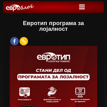
Евротип програма за
лојалност