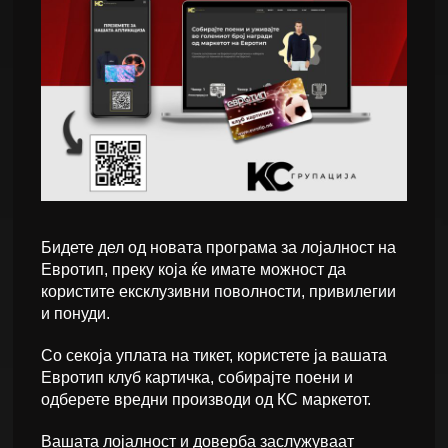
Бидете дел од новата програма за лојалност на
Евротип, преку која ќе имате можност да
користите ексклузивни поволности, привилегии
и понуди.
Со секоја уплата на тикет, користете ја вашата
Евротип клуб картичка, собирајте поени и
одберете вредни производи од КС маркетот.
Вашата лојалност и доверба заслужуваат