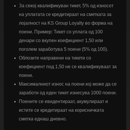
За секој квалификуван тикет, 5% од износот
на уплатата се кредитираат на сметката за
лојалност на KS Group Loyalty во форма на
поени. Пример: Тикет со уплата од 100
денари со вкупен коефициент 1,50 или
поголем заработува 5 поени (5% од 100).
Облозите направени на тикети со
коефициент под 1,50 не се квалификуваат за
поени.
Максималниот износ на поени кој може да се
заработи од еден тикет изнесува 1000 поени.
Поените се евидентираат, акумулираат и
истите се кредитираат на корисничката
сметка еднаш дневно.