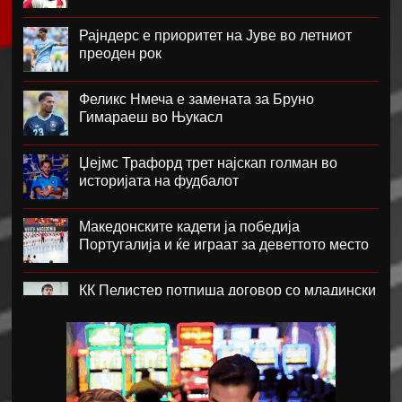
Рајндерс е приоритет на Јуве во летниот
преоден рок
Феликс Нмеча е замената за Бруно
Гимараеш во Њукасл
Џејмс Трафорд трет најскап голман во
историјата на фудбалот
Македонските кадети ја победија
Португалија и ќе играат за деветтото место
КК Пелистер потпиша договор со младински
репрезентативец
Магнес Аклиуш официјално претставен во
Париз