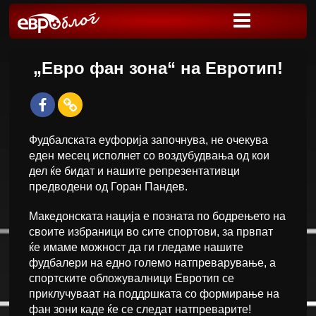
„Евро фан зона“ на Евротип!
Фудбалската еуфорија започнува, не очекува
еден месец исполнет со воздубудвања од кои
дел ќе бидат и нашите репрезентативци
предводени од Горан Пандев.
Македонската нација е позната по бодрењето на
своите избраници во сите спортови, за првпат
ќе имаме можност да ги гледаме нашите
фудбалери на едно големо натпреварување, а
спортските обложувалници Евротип се
приклучуваат на поддршката со формирање на
фан зони каде ќе се следат натпреварите!