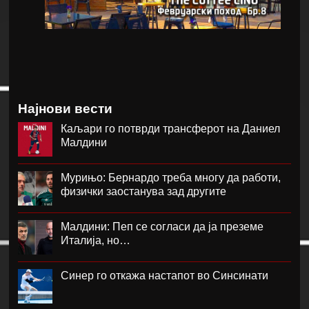
Најнови вести
Каљари го потврди трансферот на Даниел
Малдини
Мурињо: Бернардо треба многу да работи,
физички заостанува зад другите
Малдини: Пеп се согласи да ја преземе
Италија, но…
Синер го откажа настапот во Синсинати