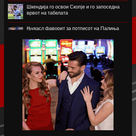
Шкендија го освои Скопје и го запоседна
врвот на табелата
Њукасл фаворит за потписот на Палиња
Атланта Јунајтед фаворит за потписот на
Мората
Ник Вајлер-Баб потпиша за Црвена Звезда
Скопје извлече големо реми со Струга Трим
Лум
Барса сака да го замени Араухо со Ромеро