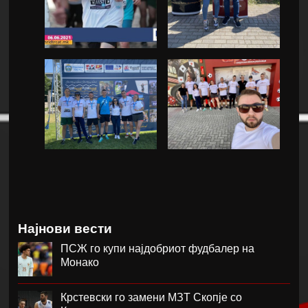
Најнови вести
ПСЖ го купи најдобриот фудбалер на
Монако
Крстевски го замени МЗТ Скопје со