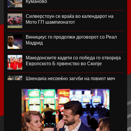
Куманово
Силверстоун се враќа во календарот на
Мото ГП шампионатот
Винициус го продолжи договорот со Реал
Мадрид
Македонските кадети со победа го отворија
Европското Б првенство во Скопје
Шкендија несреќно загуби на првиот меч
против Хибернијан
Реал го официјализира рекордниот
трансфер на Диоманде
Томас Волкап преговара со Дубаи