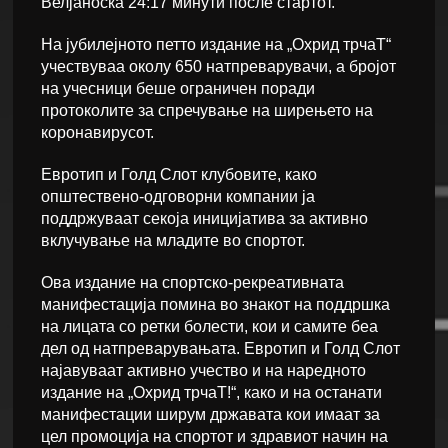
Велјаноска 24:17 минути после стартот.
На јубилејното петто издание на „Охрид трчаТ“
учествуваа околу 650 натпреварувачи, а бројот
на учесници беше ограничен поради
протоколите за спречување на ширењето на
коронавирусот.
Евротип и Голд Слот клубовите, како
општествено-одговорни компании ја
поддржуваат секоја иницијатива за активно
вклучување на младите во спортот.
Ова издание на спортско-рекреативната
манифестација помина во знакот на поддршка
на лицата со ретки болести, кои и самите беа
дел од натпреварувањата. Евротип и Голд Слот
најавуваат активно учество и на наредното
издание на „Охрид трчаТ!“, како и на останати
манифестации ширум државата кои имаат за
цел промоција на спортот и здравиот начин на