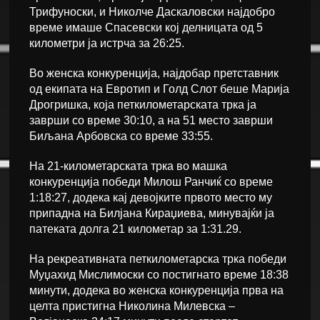
Трифуноски, и Николче Даскаловски најдобро
време имаше Спасевски кој делницата од 5
километри ја истрча за 26:25.
Во женска конкуренција, најдобар претставник
од екипата на Евротип и Голд Слот беше Марија
Дрогришка, која петкилометарската трка ја
заврши со време 30:10, а на 51 место заврши
Биљана Арбовска со време 33:55.
На 21-километарската трка во машка
конкуренција победи Милош Ранчиќ со време
1:18:27, додека кај девојките првото место му
припадна на Билјана Кираџиева, минувајќи ја
патеката долга 21 километар за 1:31.29.
На рекреативната петкилометарска трка победи
Муџахид Мислимоски со постигнато време 18:38
минути, додека во женска конкуренција прва на
целта пристигна Николина Милевска –