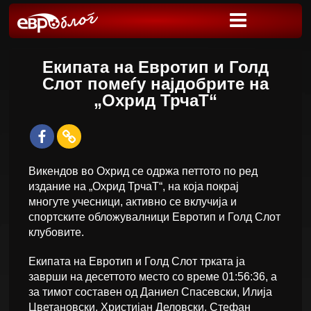
Екипата на Евротип и Голд
Слот помеѓу најдобрите на
„Охрид ТрчаТ“
Викендов во Охрид се одржа петтото по ред
издание на „Охрид ТрчаТ“, на која покрај
многуте учесници, активно се вклучија и
спортските обложувалници Евротип и Голд Слот
клубовите.
Екипата на Евротип и Голд Слот трката ја
заврши на десеттото место со време 01:56:36, а
за тимот составен од Даниел Спасевски, Илија
Цветановски, Христијан Деловски, Стефан