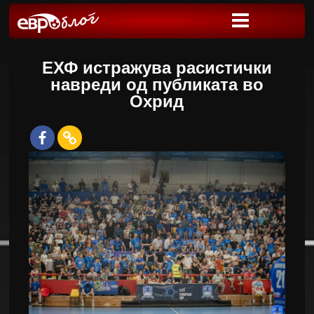
ЕХФ истражува расистички
навреди од публиката во
Охрид