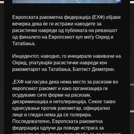
Европската ракометна федерација (ЕХФ) објави
вечерва дека ќе ги истражи наводите за
расистички навреди од публиката на реваншот
од финалето на Европскиот куп меѓу Охрид и
Татабања.
Инцидентот, наводно, го иницирале навивачи на
Охрид, упатувајќи расистички навреди кон
ракометарот на Татабања, Баптист Деметрин.
„ЕХФ нагласува дека нема место за расизам во
европскиот ракомет и како организација ги
осудуваме сите форми на расизам,
дискриминација и нетолеранција. Секое такво
однесување против ракометар, официјално
лице и гледач нема да се толерира.
Последователно, Европската ракометна
федерација одлучи да поведе истрага за