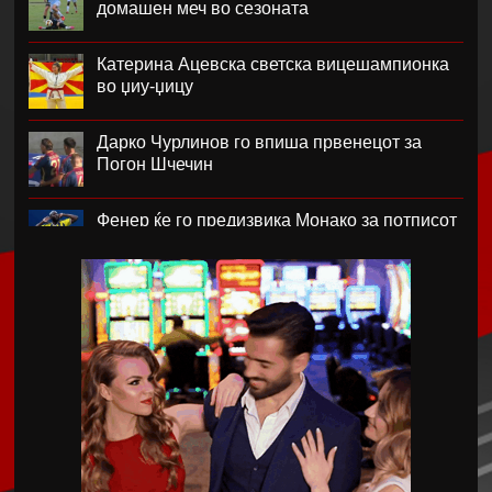
домашен меч во сезоната
Катерина Ацевска светска вицешампионка
во џиу-џицу
Дарко Чурлинов го впиша првенецот за
Погон Шчечин
Фенер ќе го предизвика Монако за потписот
на Лукаку
Челзи убедливо го надигра Милан во
Австралија
Кенан Јилдиз на листата на желби на
Арсенал
Фисник Аслани не ги мина лекарските
прегледи во РБ Лајпциг