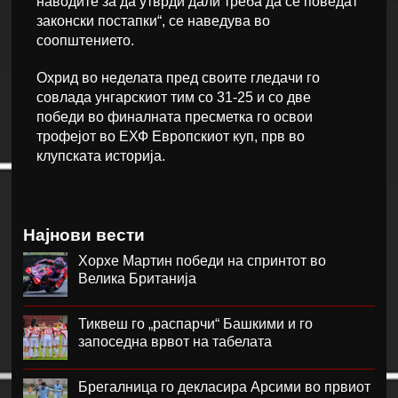
наводите за да утврди дали треба да се поведат
законски постапки“, се наведува во
соопштението.
Охрид во неделата пред своите гледачи го
совлада унгарскиот тим со 31-25 и со две
победи во финалната пресметка го освои
трофејот во ЕХФ Европскиот куп, прв во
клупската историја.
Најнови вести
Хорхе Мартин победи на спринтот во
Велика Британија
Тиквеш го „распарчи“ Башкими и го
запоседна врвот на табелата
Брегалница го декласира Арсими во првиот