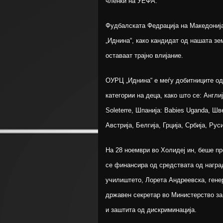
членки на УЕФА.
Фудбалската Федрација на Македонија
„Иднина“, како кандидат од нашата зе
оставаат трајно влијание.
ОУРЦ „Иднина“ е меѓу добитниците од 
категории на деца, како што се: Англ
Soleterre, Шпанија: Babies Uganda, Шв
Австрија, Белгија, Грција, Србија, Рус
На 28 ноември во Холидеј ин, беше про
се финансира од средствата од награ
училиштето, Лорета Андреевска, ген
државен секретар во Министерство за
и заштита од дискриминација.