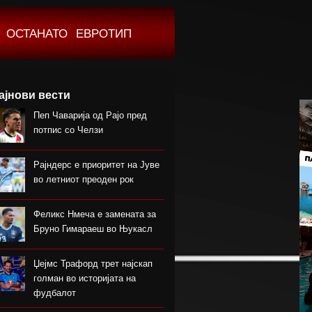
ОСТАНАТО
ЕВРОТИП
ајнови вести
Пеп Чаварија од Рајо пред
потпис со Челзи
Рајндерс е приоритет на Јуве
во летниот преоден рок
Феликс Нмеча е замената за
Бруно Гимараеш во Њукасл
Џејмс Трафорд трет најскап
голман во историјата на
фудбалот