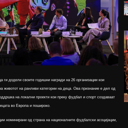
а ги додели своите годишни награди на 26 организации кои
а животот на ранливи категории на деца. Ова признание е дел од
оддршка на локални проекти кои преку фудбал и спорт создаваат
децата во Европа и пошироко.
ции номинирани од страна на националните фудбалски асоцијации,