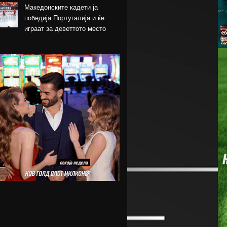
Македонските кадети ја
победија Португалија и ќе
играат за деветтото место
КК Пелистер потпиша договор
со младински
репрезентативец
Магнес Аклиуш официјално
претставен во Париз
Мики ван де Вен се согласи
на нов договор со Тотенхем
Лина Ѓорческа го заврши
настапот во Лајпциг
Барса и Сити почнаа
преговори за Родри,
испратена и првата понуда