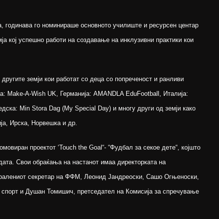
, годинава го номинираше основното училиште и ресурсен центар
мја кој успешно работи на создавање на инклузивни практики кои
другите земји кои работат со деца со попреченост и ранливи
ија: Make-A-Wish UK, Германија: AMANDLA EduFootball, Италија:
едска: Min Stora Dag (My Special Day) и многу други од земји како
ија, Ирска, Норвешка и др.
мовиран проектот ‘Touch the Goal“- “Фудбал за секое дете“, којшто
дата. Свои обраќања на настанот имаа директорката на
ералениот секретар на ФФМ, Леонид Јандреоски, Сашо Огњеноски,
 спорт и Душан Томишич, претседател на Комисија за спречување