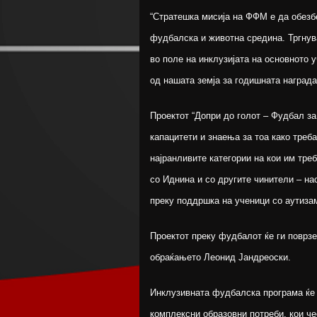
“Стратешка мисија на ФФМ е да обезбе
фудбалска и животна средина. Тргнув
во поле на инклузијата на основното 
од нашата земја за годишната наград
Проектот “Допри до голот – Фудбал за
капацитети и знаења за тоа како треба
најранливите категории на кои им тре
со Иднина и со другите чинители – на
преку поддршка на ученици со аутиза
Проектот преку фудбалот ќе ги поврзе
обраќањето Леонид Јандреоски.
Инклузивната фудбалска програма ќе 
комплексни образовни потреби, кои че