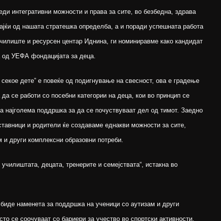
ди интегративни можности и права за сите, во безбедна, здрава
ајќи од нашата стратешка определба, а и поради успешната работа
училиште и ресурсен центар Иднина, ги номиниравме како кандидат
а од УЕФА фондацијата за деца.
 секое дете” е повеќе од подигнување на свесност, ова е градење
 да се работи со посебни категории на деца, кои во принцип се
ба најголема поддршка за да се почуствуваат дел од тимот. Заедно
ставници и родители ќе создаваме еднакви можности за сите,
м и други комплексни образовни потреби.
 училиштата, децата, тренерите и семејствата“, истакна во
биде наменета за поддршка на ученици со аутизам и други
сто се соочуваат со бариери за учество во спортски активности.