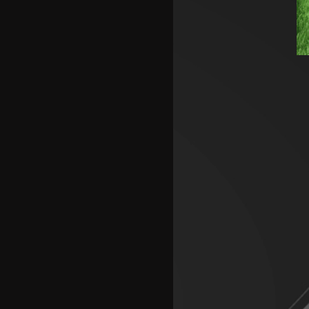
Аргентинскиот фудбалски
сојуз му даде поддршка на
Инфантино
Арсенал се вклучи во трката
за Ромеро
ПСЖ го купи најдобриот
фудбалер на Монако
Крстевски го замени МЗТ
Скопје со Куманово
Силверстоун се враќа во
календарот на Мото ГП
шампионатот