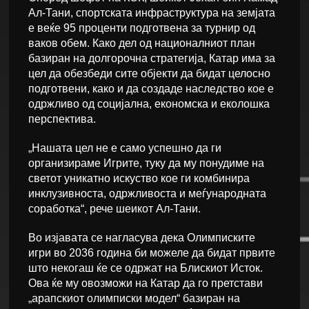
Ал-Тани, спортската инфраструктура на земјата
е веќе 95 проценти подготвена за турнир од
ваков обем. Како дел од националниот план
базиран на долгорочна стратегија, Катар има за
цел да обезбеди сите објекти да бидат целосно
подготвени, како и да создаде наследство кое е
одржливо од социјална, економска и еколошка
перспектива.
„Нашата цел не е само успешно да ги
организираме Игрите, туку да му понудиме на
светот уникатно искуство кое ги комбинира
инклузивноста, одржливоста и меѓународната
соработка“, рече шеикот Ал-Тани.
Во изјавата се нагласува дека Олимписките
игри во 2036 година би можеле да бидат првите
што некогаш ќе се одржат на Блискиот Исток.
Ова ќе му овозможи на Катар да го претстави
„арапскиот олимписки модел“ базиран на