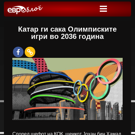
Катар ги сака Олимписките
игри во 2036 година
Според шефот на КОК, шеикот Јохан бин Хамад