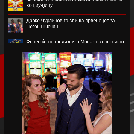
во џиу-џицу
Дарко Чурлинов го впиша првенецот за
Погон Шчечин
Фенер ќе го предизвика Монако за потписот
на Лукаку
Челзи убедливо го надигра Милан во
Австралија
Кенан Јилдиз на листата на желби на
Арсенал
Фисник Аслани не ги мина лекарските
прегледи во РБ Лајпциг
Интер подобар од Јуве во тест меч во Перт