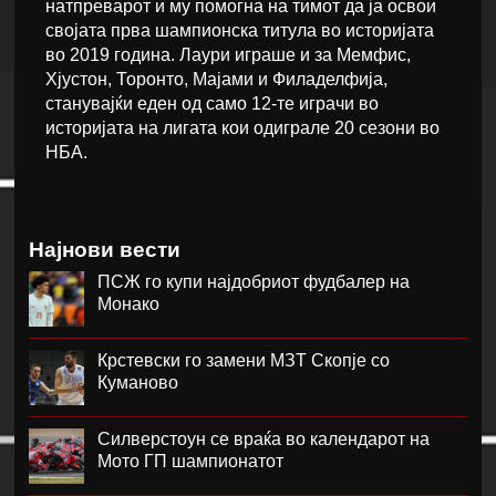
натпреварот и му помогна на тимот да ја освои
својата прва шампионска титула во историјата
во 2019 година. Лаури играше и за Мемфис,
Хјустон, Торонто, Мајами и Филаделфија,
станувајќи еден од само 12-те играчи во
историјата на лигата кои одиграле 20 сезони во
НБА.
Најнови вести
ПСЖ го купи најдобриот фудбалер на
Монако
Крстевски го замени МЗТ Скопје со
Куманово
Силверстоун се враќа во календарот на
Мото ГП шампионатот