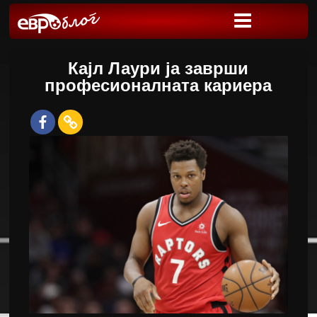
Кајл Лаури ја заврши
професионалната кариера