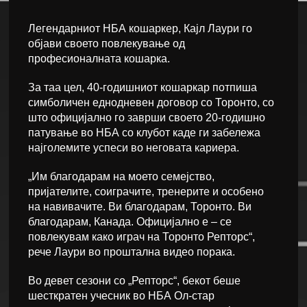
Легендарниот НБА кошаркер, Кајл Лаури го
објави своето повлекување од
професионалната кошарка.
За таа цел, 40-годишниот кошаркар потпиша
симболичен еднодневен договор со Торонто, со
што официјално го заврши своето 20-годишно
патување во НБА со клубот каде ги забележа
најголемите успеси во неговата кариера.
„Им благодарам на моето семејство,
пријателите, соиграчите, тренерите и особено
на навивачите. Ви благодарам, Торонто. Ви
благодарам, Канада. Официјално е – се
повлекувам како играч на Торонто Репторс“,
рече Лаури во проштална видео порака.
Во девет сезони со „Репторс“, бекот беше
шесткратен учесник во НБА Ол-стар