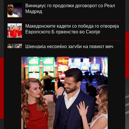
Винициус го продолжи договорот со Реал
Мадрид
Македонските кадети со победа го отворија
Европското Б првенство во Скопје
Шкендија несреќно загуби на првиот меч
против Хибернијан
Реал го официјализира рекордниот
трансфер на Диоманде
Томас Волкап преговара со Дубаи
Перишиќ дал согласност за враќање во
Интер
Лусаил го претстави Георг Стојановски