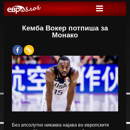
Кемба Вокер потпиша за
Монако
Без апсолутно никаква најава во европските