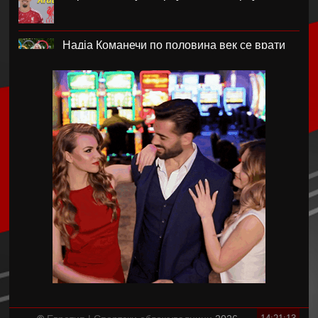
Надја Команечи по половина век се врати
во Монтреал
ФК Пелистер со заштитен бренд по 81
година постоење !
Артета: Мојот Арсенал учи од грешките
Лука Зидан се раздели со Гранада
Џеронимо Рули е нов втор голман на Сити
Струшкиот турнир спремен за уште едно
издание