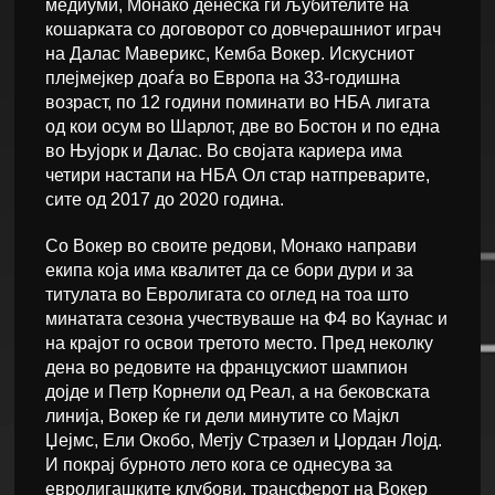
медиуми, Монако денеска ги љубителите на
кошарката со договорот со довчерашниот играч
на Далас Маверикс, Кемба Вокер. Искусниот
плејмејкер доаѓа во Европа на 33-годишна
возраст, по 12 години поминати во НБА лигата
од кои осум во Шарлот, две во Бостон и по една
во Њујорк и Далас. Во својата кариера има
четири настапи на НБА Ол стар натпреварите,
сите од 2017 до 2020 година.
Со Вокер во своите редови, Монако направи
екипа која има квалитет да се бори дури и за
титулата во Евролигата со оглед на тоа што
минатата сезона учествуваше на Ф4 во Каунас и
на крајот го освои третото место. Пред неколку
дена во редовите на францускиот шампион
дојде и Петр Корнели од Реал, а на бековската
линија, Вокер ќе ги дели минутите со Мајкл
Џејмс, Ели Окобо, Метју Стразел и Џордан Лојд.
И покрај бурното лето кога се однесува за
евролигашките клубови, трансферот на Вокер