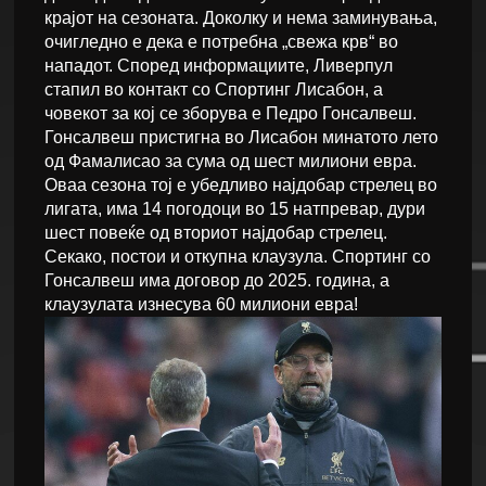
крајот на сезоната. Доколку и нема заминувања,
очигледно е дека е потребна „свежа крв“ во
нападот. Според информациите, Ливерпул
стапил во контакт со Спортинг Лисабон, а
човекот за кој се зборува е Педро Гонсалвеш.
Гонсалвеш пристигна во Лисабон минатото лето
од Фамалисао за сума од шест милиони евра.
Оваа сезона тој е убедливо најдобар стрелец во
лигата, има 14 погодоци во 15 натпревар, дури
шест повеќе од вториот најдобар стрелец.
Секако, постои и откупна клаузула. Спортинг со
Гонсалвеш има договор до 2025. година, а
клаузулата изнесува 60 милиони евра!