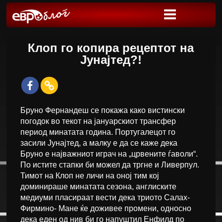
Клоп го копира рецептот на
Јунајтед?!
Бруно Фернандеш се покажа како вистински
погодок во текот на јануарскиот трансфер
период минатата година. Португалецот го
засили Јунајтед, а малку е да се каже дека
Бруно е најважниот играч на „црвените ѓаволи“.
По истите стапки би можел да тргне и Ливерпул.
Тимот на Клоп не личи на оној тим кој
доминираше минатата сезона, англиските
медиуми пласираат вести дека триото Салах-
Фирмино- Мане ќе доживее промени, односно
дека еден од нив би го напуштил Енфилд по