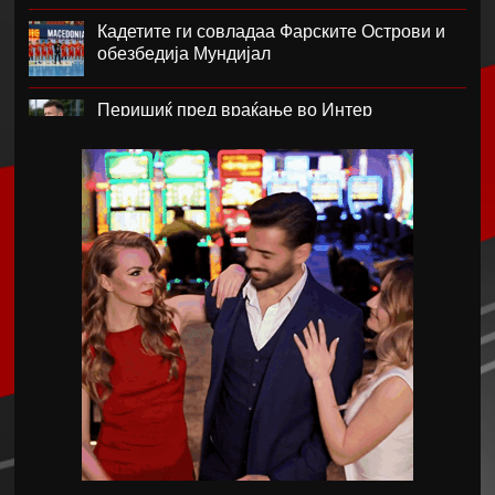
Кадетите ги совладаа Фарските Острови и
обезбедија Мундијал
Перишиќ пред враќање во Интер
Лара Гут Бехрами означи крај на скијачката
кариера
Меси со два гола се врати во дресот на
Интер Мајами по Мундијалот
Шенгелија плати еден милион и се
ослободи од Барселона
Мајорка убедливо го совлада ПСЖ