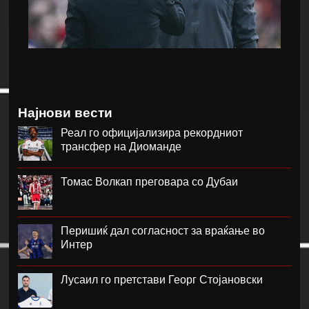
Најнови вести
Реал го официјализира рекордниот
трансфер на Диоманде
Томас Волкап преговара со Дубаи
Перишиќ дал согласност за враќање во
Интер
Лусаил го претстави Георг Стојановски