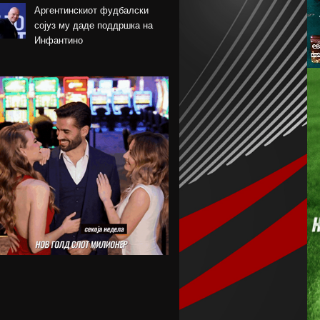
Аргентинскиот фудбалски
сојуз му даде поддршка на
Инфантино
Арсенал се вклучи во трката
за Ромеро
ПСЖ го купи најдобриот
фудбалер на Монако
Крстевски го замени МЗТ
Скопје со Куманово
Силверстоун се враќа во
календарот на Мото ГП
шампионатот
Винициус го продолжи
договорот со Реал Мадрид