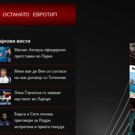
ОСТАНАТО
ЕВРОТИП
ајнови вести
Магнес Аклиуш официјално
претставен во Париз
Мики ван де Вен се согласи
на нов договор со Тотенхем
Лина Ѓорческа го заврши
настапот во Лајпциг
Барса и Сити почнаа
преговори за Родри,
испратена и првата понуда