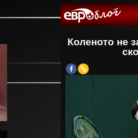
Коленото не з
ск