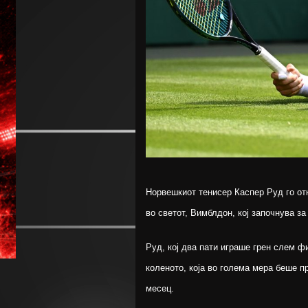
Норвешкиот тенисер Каспер Руд го от
во светот, Вимблдон, кој започнува з
Руд, кој два пати играше грен слем ф
коленото, која во голема мера беше п
месец.