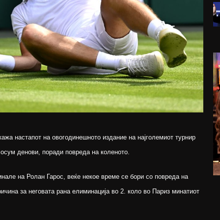
кажа настапот на овогодинешното издание на најголемиот турнир
а осум денови, поради повреда на коленото.
инале на Ролан Гарос, веќе некое време се бори со повреда на
ричина за неговата рана елиминација во 2. коло во Париз минатиот