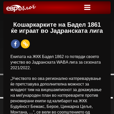
Кошаркарките на Бадел 1861
ќе играат во Јадранската лига
Екипата на ЖКК Бадел 1862 го потврди своето
учество во Јадранската WABA лига за сезоната
2021/2022.
„Учеството во ова регионално натпреварување
ќе претставува дополнителна можност за
младиот тим на вицешампионот за докажување
на меѓународен план во натпреварите против
реномирани екипи од калибарот на ЖКК
Будуќност Бемакс, Берое, Цинкарна Цеље,
Монтана, …“, се вели во соопштението од