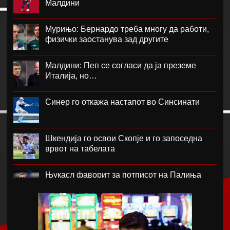
Малдини
Мурињо: Бернардо треба многу да работи,
физички заостанува зад другите
Малдини: Пеп се согласи да ја преземе
Италија, но…
Синер го откажа настапот во Синсинати
Шкендија го освои Скопје и го запоседна
врвот на табелата
Њукасл фаворит за потписот на Палиња
Атланта Јунајтед фаворит за потписот на
Мората