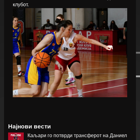
клубот.
Најнови вести
Каљари го потврди трансферот на Даниел