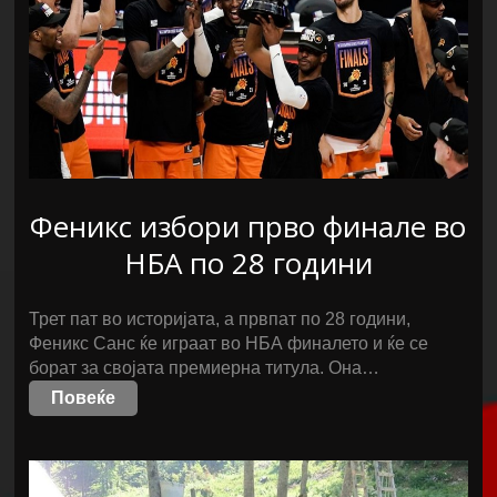
Феникс избори прво финале во
НБА по 28 години
Трет пат во историјата, а првпат по 28 години,
Феникс Санс ќе играат во НБА финалето и ќе се
борат за својата премиерна титула. Она…
Повеќе