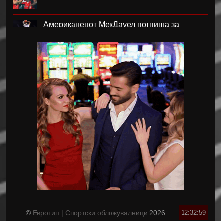
Американецот МекДауел потпиша за
Пелистер
Проблемите надминати, Реал го договори
Диоманде
Мекгрегор: Моето колено е уништено
Германецот Јаисле е нов менаџер на
Њукасл
Пелистер ги продолжи договорите со
Созовски и Марковски
Фиго побара итна смена на Инфантино
©
Евротип | Спортски обложувалници
2026
12:33:00