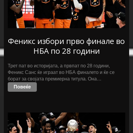
Феникс избори прво финале во
НБА по 28 години
Трет пат во историјата, а првпат по 28 години,
Феникс Санс ќе играат во НБА финалето и ќе се
борат за својата премиерна титула. Она…
Повеќе