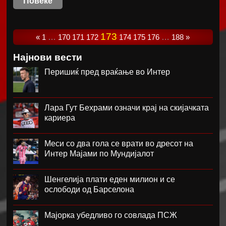
Повеќе
173
«
1
…
170
171
172
174
175
176
…
188
»
Најнови вести
Перишиќ пред враќање во Интер
Лара Гут Бехрами означи крај на скијачката
кариера
Меси со два гола се врати во дресот на
Интер Мајами по Мундијалот
Шенгелија плати еден милион и се
ослободи од Барселона
Мајорка убедливо го совлада ПСЖ