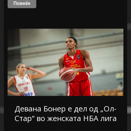
Повеќе
Девана Бонер е дел од „Ол-
Стар“ во женската НБА лига