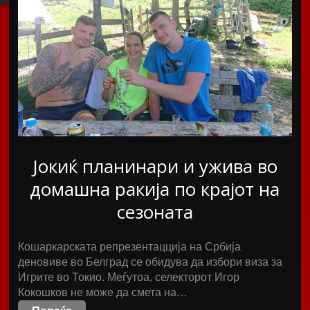
Јокиќ планинари и ужива во
домашна ракија по крајот на
сезоната
Кошаркарската репрезентацција на Србија
деновиве во Белград се обидува да избори виза за
Игрите во Токио. Меѓутоа, селекторот Игор
Кокошков не може да смета на…