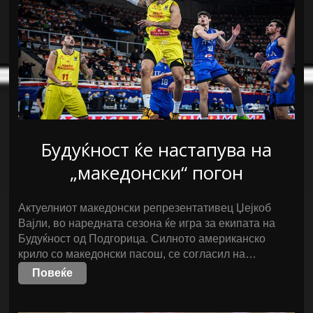
Будуќност ќе настапува на
„македонски“ погон
Актуелниот македонски репрезентативец Џејкоб
Вајли, во наредната сезона ќе игра за екипата на
Будуќност од Подгорица. Силното американско
крило со македонски пасош, се согласил на…
Повеќе