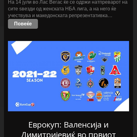
На 14 јули во Лас Вегас ќе се одржи натпреварот на
сите ѕвезди од женската НБА лига, а на него ќе
учествува и македонската репрезентативка…
Повеќе
Еврокуп: Валенсија и
Димитријевиќ во првиот