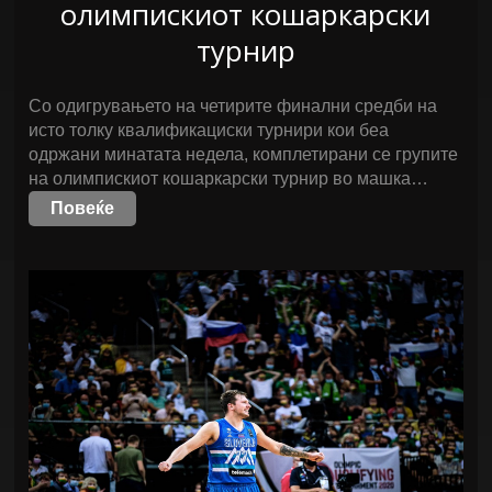
олимпискиот кошаркарски
турнир
Со одигрувањето на четирите финални средби на
исто толку квалификациски турнири кои беа
одржани минатата недела, комплетирани се групите
на олимпискиот кошаркарски турнир во машка…
Повеќе