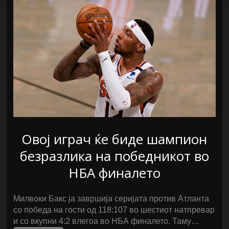
Овој играч ќе биде шампион
безразлика на победникот во
НБА финалето
Милвоки Бакс ја завршија серијата против Атланта
со победа на гости од 118:107 во шестиот натпревар
и со вкупни 4:2 влегоа во НБА финалето. Таму…