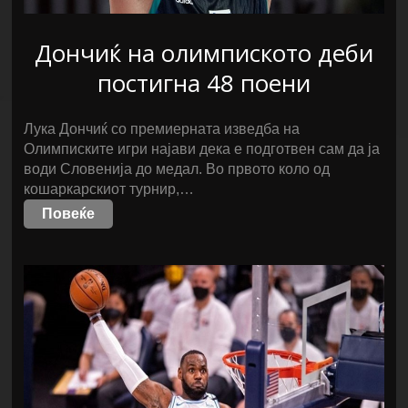
Дончиќ на олимпиското деби
постигна 48 поени
Лука Дончиќ со премиерната изведба на
Олимписките игри најави дека е подготвен сам да ја
води Словенија до медал. Во првото коло од
кошаркарскиот турнир,…
Повеќе