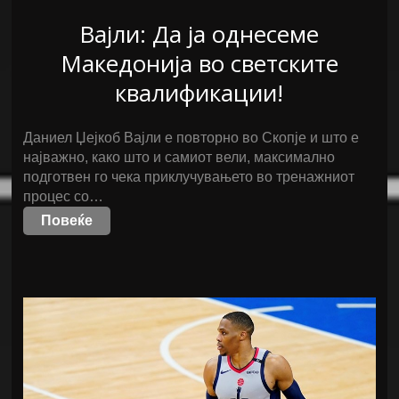
Вајли: Да ја однесеме
Македонија во светските
квалификации!
Даниел Џејкоб Вајли е повторно во Скопје и што е
најважно, како што и самиот вели, максимално
подготвен го чека приклучувањето во тренажниот
процес со…
Повеќе