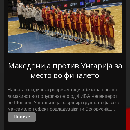
Македонија против Унгарија за
место во финалето
Нашата младинска репрезентација ќе игра против
домаќинот во полуфиналето од ФИБА Челeнџерот
во Шопрон. Унгарците ја завршија групната фаза со
максимален ефект, совладувајќи ги Белорусија,…
Повеќе