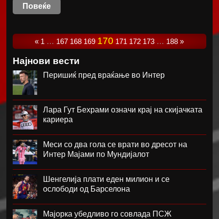
Повеќе
170
«
1
…
167
168
169
171
172
173
…
188
»
Најнови вести
Перишиќ пред враќање во Интер
Лара Гут Бехрами означи крај на скијачката
кариера
Меси со два гола се врати во дресот на
Интер Мајами по Мундијалот
Шенгелија плати еден милион и се
ослободи од Барселона
Мајорка убедливо го совлада ПСЖ