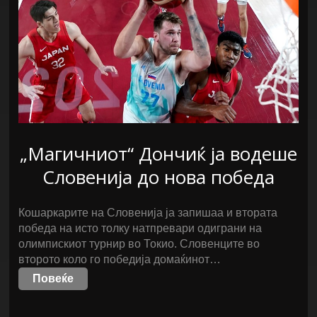
„Магичниот“ Дончиќ ја водеше
Словенија до нова победа
Кошаркарите на Словенија ја запишаа и втората
победа на исто толку натпревари одиграни на
олимпискиот турнир во Токио. Словенците во
второто коло го победија домаќинот…
Повеќе