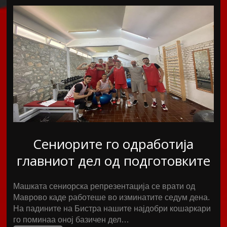
Сениорите го одработија
главниот дел од подготовките
Машката сениорска репрезентација се врати од
Маврово каде работеше во изминатите седум дена.
На падините на Бистра нашите најдобри кошаркари
го поминаа оној базичен дел…