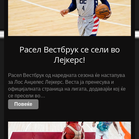
Расел Вестбрук се сели во
Лејкерс!
Расел Вестбрук од наредната сезона ќе настапува
за Лос Анџелес Лејкерс. Веста ја пренесува и
официјалната страница на лигата, додавајќи кој ќе
се пресели во…
Повеќе