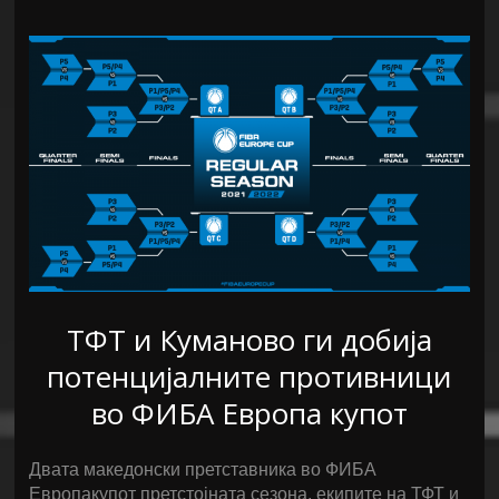
ТФТ и Куманово ги добија
потенцијалните противници
во ФИБА Европа купот
Двата македонски претставника во ФИБА
Европакупот претстојната сезона, екипите на ТФТ и