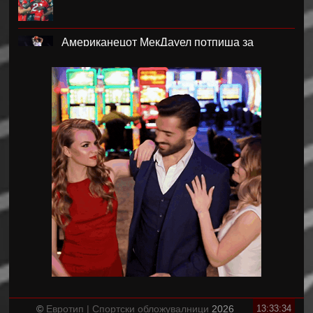
Американецот МекДауел потпиша за
Пелистер
Проблемите надминати, Реал го договори
Диоманде
Мекгрегор: Моето колено е уништено
Германецот Јаисле е нов менаџер на
Њукасл
Пелистер ги продолжи договорите со
Созовски и Марковски
Фиго побара итна смена на Инфантино
©
Евротип | Спортски обложувалници
2026
13:33:35