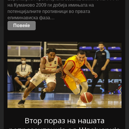
на Куманово 2009 ги добија имињата на
потенцијалните противници во првата
елиминависка фаза…
Повеќе
Втор пораз на нашата