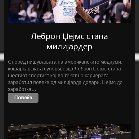
Леброн Џејмс стана
милијардер
Според пишувањата на американските медиуми,
кошаркарската суперѕвезда Леброн Џејмс стана
шестиот спортист кој во текот на кариерата
заработил повеќе од милијарда долари. Џејмс до
заработка…
Повеќе