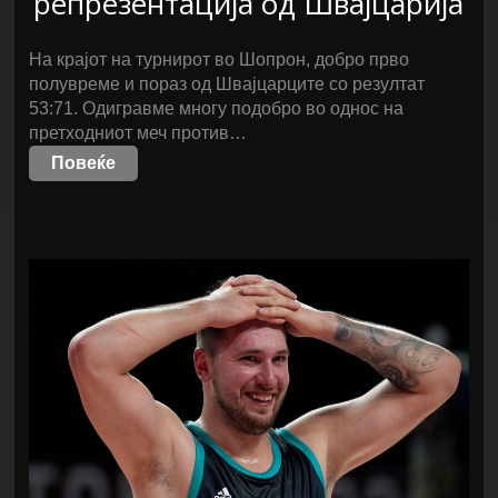
репрезентација од Швајцарија
На крајот на турнирот во Шопрон, добро прво
полувреме и пораз од Швајцарците со резултат
53:71. Одигравме многу подобро во однос на
претходниот меч против…
Повеќе