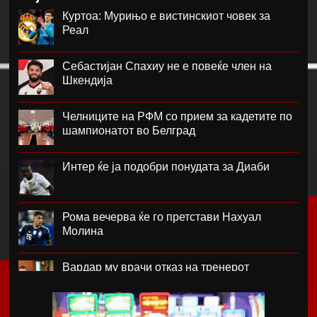
Куртоа: Мурињо е вистинскиот човек за
Реал
Себастијан Спахиу не е повеќе член на
Шкендија
Челниците на РФМ со прием за кадетите по
шампионатот во Белград
Интер ќе ја подобри понудата за Диаби
Рома вечерва ќе го претстави Нахуал
Молина
Вардар му врачи отказ на тренерот
Фабијани