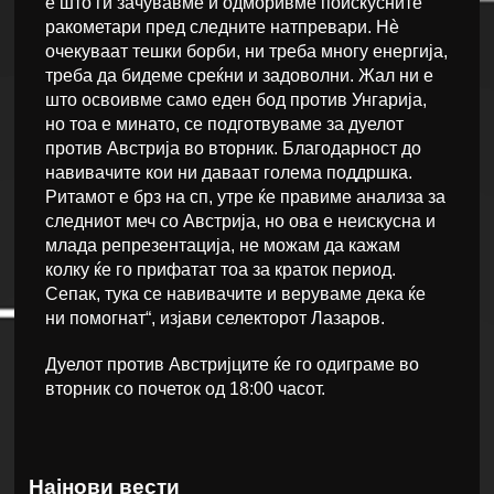
е што ги зачувавме и одморивме поискусните
ракометари пред следните натпревари. Нè
очекуваат тешки борби, ни треба многу енергија,
треба да бидеме среќни и задоволни. Жал ни е
што освоивме само еден бод против Унгарија,
но тоа е минато, се подготвуваме за дуелот
против Австрија во вторник. Благодарност до
навивачите кои ни даваат голема поддршка.
Ритамот е брз на сп, утре ќе правиме анализа за
следниот меч со Австрија, но ова е неискусна и
млада репрезентација, не можам да кажам
колку ќе го прифатат тоа за краток период.
Сепак, тука се навивачите и веруваме дека ќе
ни помогнат“, изјави селекторот Лазаров.
Дуелот против Австријците ќе го одиграме во
вторник со почеток од 18:00 часот.
Најнови вести