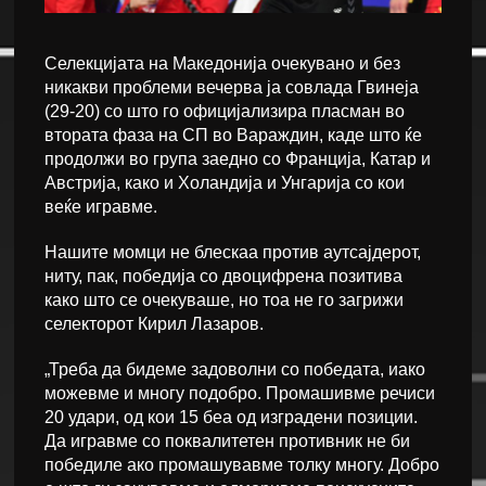
Селекцијата на Македонија очекувано и без
никакви проблеми вечерва ја совлада Гвинеја
(29-20) со што го официјализира пласман во
втората фаза на СП во Вараждин, каде што ќе
продолжи во група заедно со Франција, Катар и
Австрија, како и Холандија и Унгарија со кои
веќе игравме.
Нашите момци не блескаа против аутсајдерот,
ниту, пак, победија со двоцифрена позитива
како што се очекуваше, но тоа не го загрижи
селекторот Кирил Лазаров.
„Треба да бидеме задоволни со победата, иако
можевме и многу подобро. Промашивме речиси
20 удари, од кои 15 беа од изградени позиции.
Да игравме со поквалитетен противник не би
победиле ако промашувавме толку многу. Добро