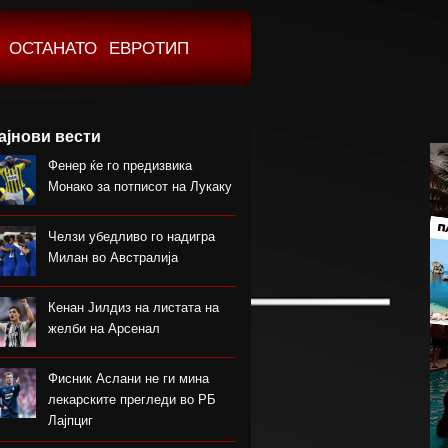
ОСТАНАТО
ЕВРОТИП
ајнови вести
Фенер ќе го предизвика
Монако за потписот на Лукаку
Челзи убедливо го надигра
Милан во Австралија
Кенан Јилдиз на листата на
желби на Арсенал
Фисник Аслани не ги мина
лекарските прегледи во РБ
Лајпциг