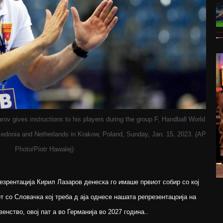
ov gives instructions to his players during the group F, Handball World
donia and Netherlands in Krakow, Poland, Sunday, Jan. 15, 2023. (AP
Photo/Piotr Hawalej)
езрентација Кирил Лазаров денеска го имаше првиот собир со кој
т со Словачка кој треба д аја однесе нашата репрезентацоија на
нство, овој пат а во Германија во 2027 година..