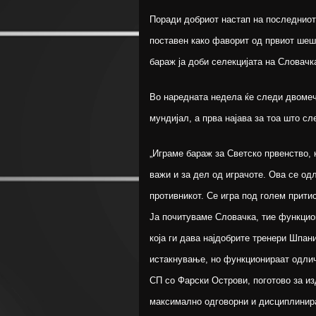
Поради добриот настап на последниот
поставен како фаворит од првиот шеш
бараж ја доби селекцијата на Словачк
Во наредната недела ќе следи двомеч
мундијал, а прва најава за тоа што с
„Играме бараж за Светско првенство, 
важи и за дел од играчоте. Ова се од
противникот. Се игра под голем прити
Ја почитуваме Словачка, тие функцион
која ги дава најдобрите тренери Шпан
истакнување, но функционираат одличн
СП со Фарски Острови, поготово за из
максимално одговорни и дисциплинира