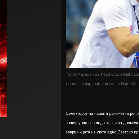
North Macedonia’s head coach Kiril Lazar
Championship match between North Mace
Селекторот на нашата ракометна репр
започнуваат со подготовки за двомечо
завршницата на уште едно Светско прве