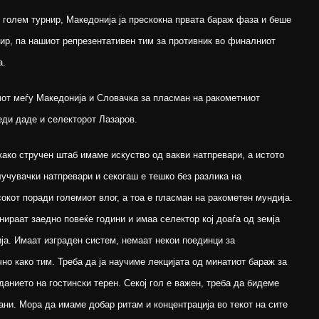
 голем турнир, Македонија ја прескокна првата бараж фаза и беше
ир, па нашиот репрезентативен тим за противник во финалниот
а.
от меѓу Македонија и Словачка за пласман на ракометниот
леди даде и селекторот Лазаров.
како стручен штаб имаме искуство од вакви натпревари, а истото
лучувачки натпревари и секогаш е тешко без разлика на
сокот поради големиот влог, а тоа е пласман на ракометен мундија.
ираат заедно повеќе години и имаа селектор кој доаѓа од земја
ија. Имаат изграден систем, немаат некои поединци за
о како тим. Треба да ја научиме лекцијата од минатиот бараж за
данието на гостински терен. Секој гол е важен, треба да бидеме
ни. Мора да имаме добар ритам и концентрација во текот на сите