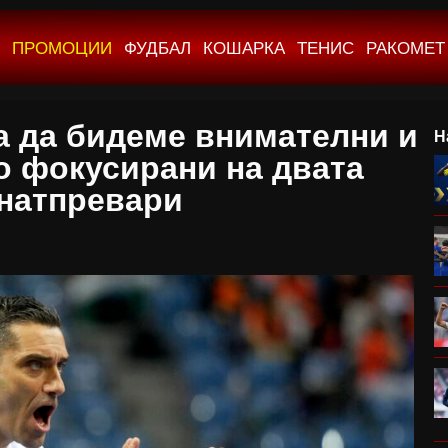
ПРОМОЦИИ
ФУДБАЛ
КОШАРКА
ТЕНИС
РАКОМЕТ
а да бидеме внимателни и
Н
 фокусирани на двата
натпревари