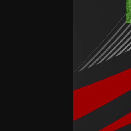
Барса го позајми Араухо во
Ливерпул
Надја Команечи по половина
век се врати во Монтреал
ФК Пелистер со заштитен
бренд по 81 година постоење !
Артета: Мојот Арсенал учи од
грешките
Лука Зидан се раздели со
Гранада