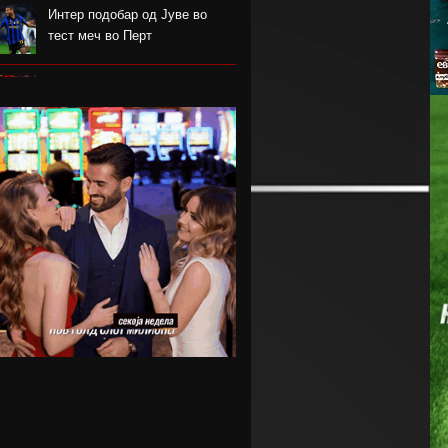
Интер подобар од Јуве во
тест меч во Перт
Хајмана Спор Кулубу е новиот
клуб на Александра
Марковска
Модриќ и Џеко градат
луксузен комплекс на
Јадранот
Синот на Меси ќе потпише за
Ла Масија
Мексико му даде отворена
поддршка на Инфантино
Барса го откажа пријателскиот
натпревар во Мароко