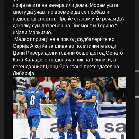
пријателите на вечера или дома. Морам уште
многу да учам, но време е да се пробам и
надвор од спортот. Прв ќе станам и ќе речам ДА,
доколку сум потребен на Пиемонт и Торино.“ –
изјави Маркизио.
„Малиот принц“ не е прв од фудбалерите во
Серија А кој ќе заплива во политичките води.
Џани Ривера долги години беше дел од Сенатот,
Кака Каладзе е градоначалник на Тбилиси, а
легендарниот Џорџ Веа стана претседател на
Либерија.