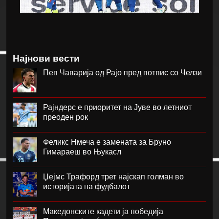
Најнови вести
Пеп Чаварија од Рајо пред потпис со Челзи
Рајндерс е приоритет на Јуве во летниот
преоден рок
Феликс Нмеча е замената за Бруно
Гимараеш во Њукасл
Џејмс Трафорд трет најскап голман во
историјата на фудбалот
Македонските кадети ја победија