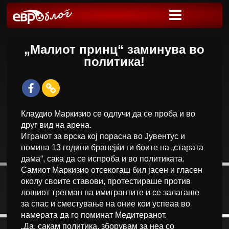
„Малиот принц“ заминува во
политика!
Клаудио Маркизио се одлучи да се проба и во
друг вид на арена.
Играчот за врска кој порасна во Јувентус и
помина 13 години бранејќи ги боите на „старата
дама“, сака да се испроба и во политиката.
Самиот Маркизио отсекогаш бил јасен и гласен
околу своите ставови, протестираше против
лошиот третман на имигрантите и се залагаше
за спас и сместување на оние кои успеаа во
намерата да го поминат Медитеранот.
„Да, сакам политика, зборувам за неа со