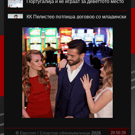
Португалија и ќе играат за деветтото место
КК Пелистер потпиша договор со младински
репрезентативец
Магнес Аклиуш официјално претставен во
Париз
Мики ван де Вен се согласи на нов договор
со Тотенхем
Лина Ѓорческа го заврши настапот во
Лајпциг
Барса и Сити почнаа преговори за Родри,
испратена и првата понуда
Аргентинскиот фудбалски сојуз му даде
поддршка на Инфантино
©
Евротип | Спортски обложувалници
2026
20:50:29