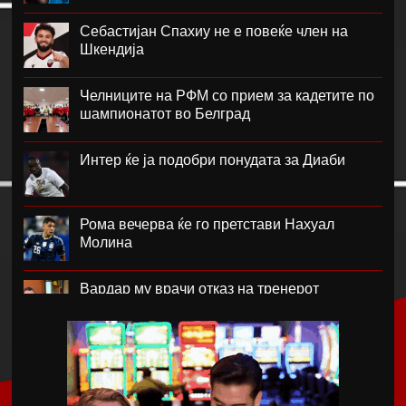
Себастијан Спахиу не е повеќе член на
Шкендија
Челниците на РФМ со прием за кадетите по
шампионатот во Белград
Интер ќе ја подобри понудата за Диаби
Рома вечерва ќе го претстави Нахуал
Молина
Вардар му врачи отказ на тренерот
Фабијани
Каљари го потврди трансферот на Даниел
Малдини