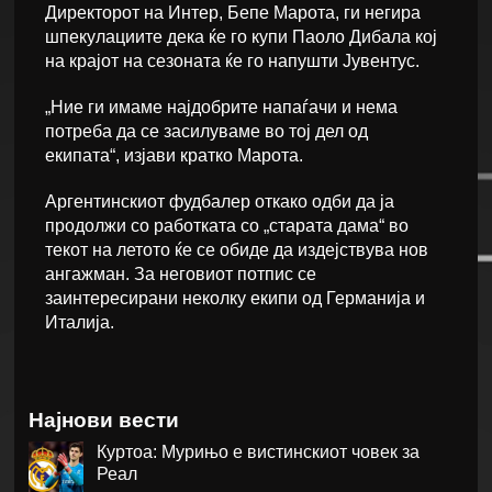
Директорот на Интер, Бепе Марота, ги негира
шпекулациите дека ќе го купи Паоло Дибала кој
на крајот на сезоната ќе го напушти Јувентус.
„Ние ги имаме најдобрите напаѓачи и нема
потреба да се засилуваме во тој дел од
екипата“, изјави кратко Марота.
Аргентинскиот фудбалер откако одби да ја
продолжи со работката со „старата дама“ во
текот на летото ќе се обиде да издејствува нов
ангажман. За неговиот потпис се
заинтересирани неколку екипи од Германија и
Италија.
Најнови вести
Куртоа: Мурињо е вистинскиот човек за
Реал