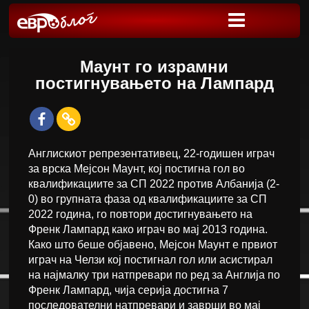
Маунт го израмни
постигнувањето на Лампард
Англискиот репрезентативец, 22-годишен играч
за врска Мејсон Маунт, кој постигна гол во
квалификациите за СП 2022 против Албанија (2-
0) во групната фаза од квалификациите за СП
2022 година, го повтори достигнувањето на
Френк Лампард како играч во мај 2013 година.
Како што беше објавено, Мејсон Маунт е првиот
играч на Челзи кој постигнал гол или асистирал
на најмалку три натпревари по ред за Англија по
Френк Лампард, чија серија достигна 7
последователни натпревари и заврши во мај