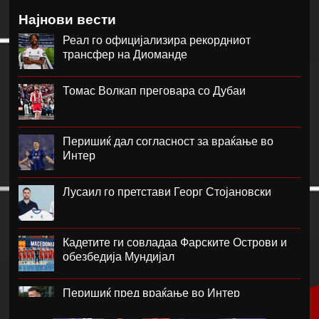
Најнови вести
Реал го официјализира рекордниот
трансфер на Диоманде
Томас Волкап преговара со Дубаи
Перишиќ дал согласност за враќање во
Интер
Лусаил го претстави Георг Стојановски
Кадетите ги совладаа Фарските Острови и
обезбедија Мундијал
Перишиќ пред враќање во Интер