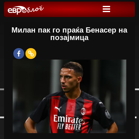
Милан пак го праќа Бенасер на
позајмица