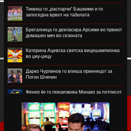
Тиквеш го „распарчи“ Башкими и го
запоседна врвот на табелата
Брегалница го декласира Арсими во првиот
домашен меч во сезоната
Катерина Ацевска светска вицешампионка
во џиу-џицу
Дарко Чурлинов го впиша првенецот за
Погон Шчечин
Фенер ќе го предизвика Монако за потписот
на Лукаку
Челзи убедливо го надигра Милан во
Австралија