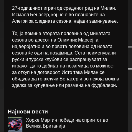
27-годишниот играч од средниот ред на Милан,
Исмаел Бенасер, кој не е во плановите на
Алегри за следната сезона, најави заминување.
Тој ја помина втората половина од минатата
сезона во дресот на Олимпик Марсеј, а
најверојатно и во првата половина од новата
сезона ќе оди на позајмица. Сега неименувани
руски и турски клубови се распрашуваат за
играчот да го добијат на позајмица со можност
за откуп на договорот. Исто така Милан се
обидува да го вклучи Бенасер и во некоја можна
зделка за купување или размена на фудбалери.
Најнови вести
Хорхе Мартин победи на спринтот во
Велика Британија