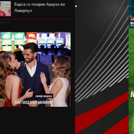
Барса го позајми Араухо во
Ливерпул
Надја Команечи по половина
век се врати во Монтреал
ФК Пелистер со заштитен
бренд по 81 година постоење !
Артета: Мојот Арсенал учи од
грешките
Лука Зидан се раздели со
Гранада
Џеронимо Рули е нов втор
голман на Сити
Струшкиот турнир спремен за