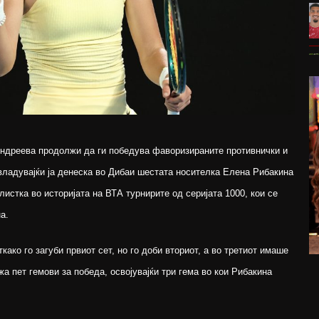
ндреева продолжи да ги победува фаворизираните противнички и
владувајќи ја денеска во Дибаи шестата носителка Елена Рибакина
алистка во историјата на ВТА турнирите од серијата 1000, кои се
а.
како го загуби првиот сет, но го доби вториот, а во третиот имаше
а пет гемови за победа, освојувајќи три гема во кои Рибакина