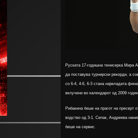
Руската 17-годишна тенисерка Мира А
да поставува турнирски рекорди, а со
со 6-4, 4-6, 6-3 стана најмладата фин
вклучени во календарот од 2009 годин
Рибакина беше на прагот на пресврт от
водство од 3-1. Сепак, Андреева наниж
беше на сервис.