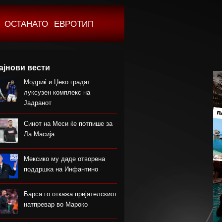
ОСТАНАТО
ЕВРОТИП
ајнови вести
Модриќ и Џеко градат
луксузен комплекс на
Јадранот
Синот на Меси ќе потпише за
Ла Масија
Мексико му даде отворена
поддршка на Инфантино
Барса го откажа пријателскиот
натпревар во Мароко