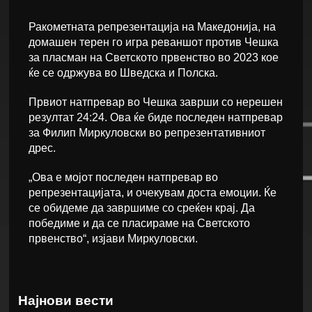
Ракометната репрезентација на Македонија, на
домашен терен го игра реваншот против Чешка
за пласман на Светското првенство во 2023 кое
ќе се одржува во Шведска и Полска.
Првиот натпревар во Чешка заврши со нерешен
резултат 24:24. Ова ќе биде последен натпревар
за Филип Миркуловски во репрезентативниот
дрес.
„Ова е мојот последен натпревар во
репрезентацијата, и очекувам доста емоции. Ќе
се обидеме да завршиме со среќен крај. Да
победиме и да се пласираме на Светското
првенство“, изјави Миркуловски.
Најнови вести