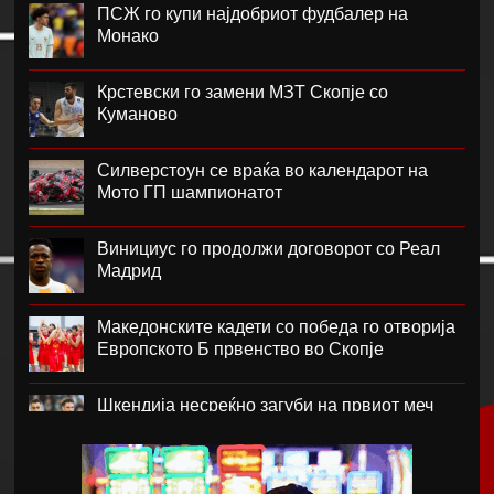
ПСЖ го купи најдобриот фудбалер на
Монако
Крстевски го замени МЗТ Скопје со
Куманово
Силверстоун се враќа во календарот на
Мото ГП шампионатот
Винициус го продолжи договорот со Реал
Мадрид
Македонските кадети со победа го отворија
Европското Б првенство во Скопје
Шкендија несреќно загуби на првиот меч
против Хибернијан
Реал го официјализира рекордниот