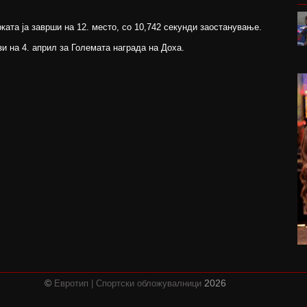
ката ја заврши на 12. место, со 10,742 секунди заостанување.
и на 4. април за Големата награда на Доха.
©
2026
Евротип | Спортски обложувалници