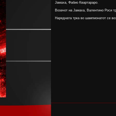
Јамаха, Фабио Квартараро.
Возачот на Јамаха, Валентино Роси тр
Наредната трка во шампионатот се воз