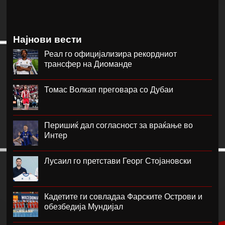
Најнови вести
Реал го официјализира рекордниот
трансфер на Диоманде
Томас Волкап преговара со Дубаи
Перишиќ дал согласност за враќање во
Интер
Лусаил го претстави Георг Стојановски
Кадетите ги совладаа Фарските Острови и
обезбедија Мундијал