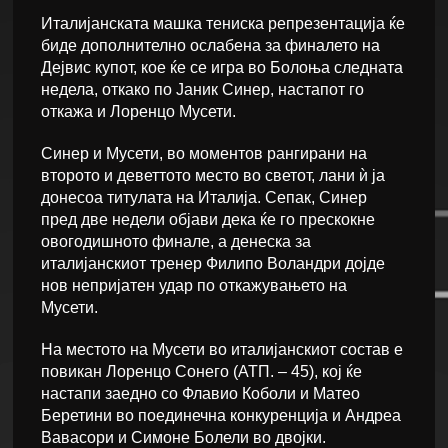
Италијанската машка тениска репрезентација ќе
биде дополнително ослабена за финалето на
Дејвис купот, кое ќе се игра во Болоња следната
недела, откако по Јаник Синер, настапот го
откажа и Лоренцо Мусети.
Синер и Мусети, во моментов рангирани на
второто и деветтото место во светот, лани ѝ ја
донесоа титулата на Италија. Сепак, Синер
пред две недели објави дека ќе го прескокне
овогодишното финале, а денеска за
италијанскиот тренер Филипо Воландри дојде
нов непријатен удар по откажувањето на
Мусети.
На местото на Мусети во италијанскиот состав е
повикан Лоренцо Сонего (АТП. – 45), кој ќе
настапи заедно со Флавио Коболи и Матео
Беретини во поединечна конкуренција и Андреа
Вавасори и Симоне Болели во двојки.