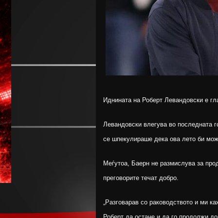
Иднината на Роберт Левандовски е гла
Левандовски влегува во последната го
се шпекулираше дека ова лето би мож
Меѓутоа, Баерн не размислува за про
преговорите течат добро.
„Разговарав со раководството и ми каж
Роберт да остане и да го продолжи дог