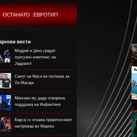
ОСТАНАТО
ЕВРОТИП
ајнови вести
Модриќ и Џеко градат
луксузен комплекс на
Јадранот
Синот на Меси ќе потпише за
Ла Масија
Мексико му даде отворена
поддршка на Инфантино
Барса го откажа пријателскиот
натпревар во Мароко