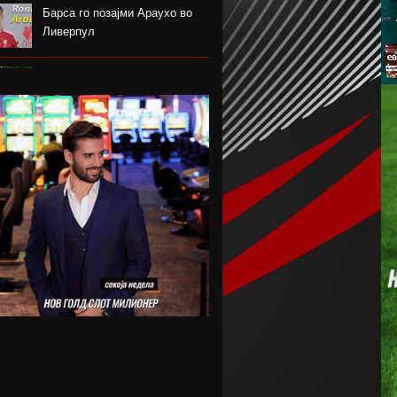
Барса го позајми Араухо во
Ливерпул
Надја Команечи по половина
век се врати во Монтреал
ФК Пелистер со заштитен
бренд по 81 година постоење !
Артета: Мојот Арсенал учи од
грешките
Лука Зидан се раздели со
Гранада
Џеронимо Рули е нов втор
голман на Сити
Струшкиот турнир спремен за