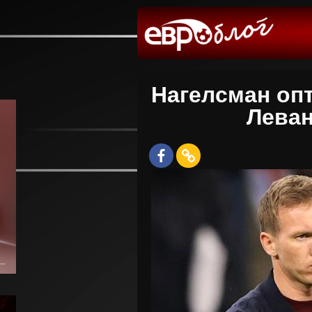
Нагелсман оп
Леван