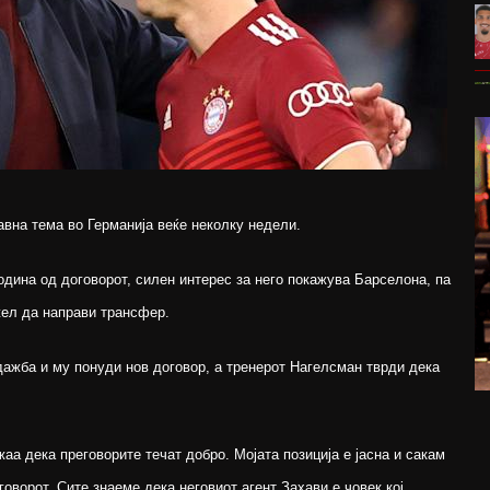
вна тема во Германија веќе неколку недели.
дина од договорот, силен интерес за него покажува Барселона, па
ел да направи трансфер.
дажба и му понуди нов договор, а тренерот Нагелсман тврди дека
аа дека преговорите течат добро. Мојата позиција е јасна и сакам
оворот. Сите знаеме дека неговиот агент Захави е човек кој