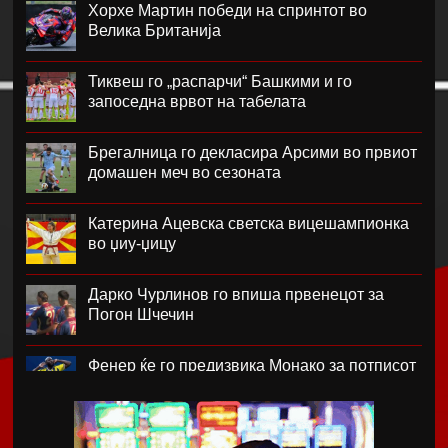
Хорхе Мартин победи на спринтот во
Велика Британија
Тиквеш го „распарчи“ Башкими и го
запоседна врвот на табелата
Брегалница го декласира Арсими во првиот
домашен меч во сезоната
Катерина Ацевска светска вицешампионка
во џиу-џицу
Дарко Чурлинов го впиша првенецот за
Погон Шчечин
Фенер ќе го предизвика Монако за потписот
на Лукаку
Челзи убедливо го надигра Милан во