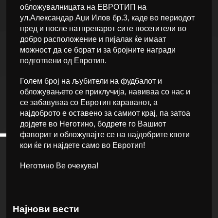
обложувалницата на ЕВРОТИП на
ул.Александар Аџи Илов бр.3, каде во периодот
пред и после натпреварот сите посетители во
добро расположение и пијалак ќе имаат
можност да се борат и за бројните награди
подготвени од Евротип.
Голем број на љубители на фудбалот и
обложувањето се приклучија, навиваа со нас и
се забавуваа со Евротип караванот, а
најдоброто е оставено за самиот крај, па затоа
дојдете во Неготино, бодрете го Вашиот
фаворит и обложувајте се на најдобрите квоти
кои ќе ги најдете само во Евротип!
Неготино Ве очекува!
Најнови вести