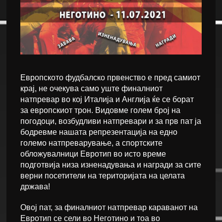
Европското фудбалско првенство е пред самиот
крај, не очекува само уште финалниот
натпревар во кој Италија и Англија ќе се борат
за европскиот трон. Видовме голем број на
погодоци, возбудливи натпревари и за прв пат ја
бодревме нашата репрезентација на едно
големо натпреварување, а спортските
обложувалници Евротип во исто време
подготвија низа изненадувања и награди за сите
верни посетители на територијата на целата
држава!
Овој пат, за финалниот натпревар караванот на
Евротип се сели во Неготино и тоа во