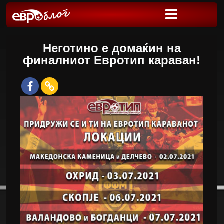
Неготино е домаќин на
финалниот Евротип караван!