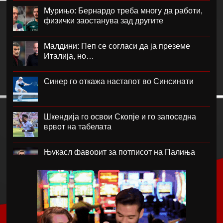
Мурињо: Бернардо треба многу да работи,
физички заостанува зад другите
Малдини: Пеп се согласи да ја преземе
Италија, но…
Синер го откажа настапот во Синсинати
Шкендија го освои Скопје и го запоседна
врвот на табелата
Њукасл фаворит за потписот на Палиња
Атланта Јунајтед фаворит за потписот на
Мората
Ник Вајлер-Баб потпиша за Црвена Звезда