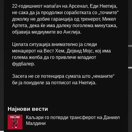
22-годишниот напаѓач на Арсенал, Еди Нкетија,
не сака да ја продолжи соработката со „точиите“
доколку не добие гаранција од тренерот, Микел
Артета, дека ќе има далеку поголема минутажа,
објавија медиумите во Англија.
Целата ситуација внимателно ја следи
менаџерот на Вест Хем, Дејвид Мојс, кој има
голема желба да го привлече младиот
фудбалер.
Засега не се потенцира сумата што „чеканите“
би ја понудиле за потписот на Нкетија.
Најнови вести
Каљари го потврди трансферот на Даниел
Малдини