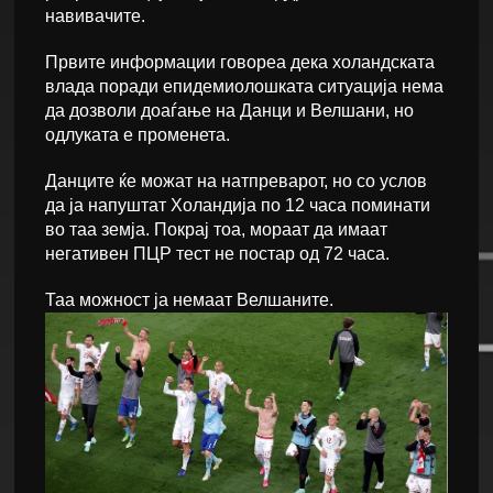
навивачите.
Првите информации говореа дека холандската
влада поради епидемиолошката ситуација нема
да дозволи доаѓање на Данци и Велшани, но
одлуката е променета.
Данците ќе можат на натпреварот, но со услов
да ја напуштат Холандија по 12 часа поминати
во таа земја. Покрај тоа, мораат да имаат
негативен ПЦР тест не постар од 72 часа.
Таа можност ја немаат Велшаните.