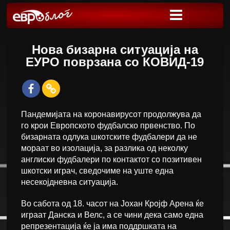
Нова бизарна ситуација на
ЕУРО поврзана со КОВИД-19
Пандемијата на коронавирусот продолжува да
го крои Европското фудбалско првенство. По
бизарната одлука шкотските фудбалери да не
мораат во изолација, за разлика од неколку
англиски фудбалери по контактот со позитивен
шкотски играч, сведочиме на уште една
несекојдневна ситуација.
Во сабота од 18. часот на Јохан Кројф Арена ќе
играат Данска и Велс, а се чини дека само една
репрезентација ќе ја има поддршката на