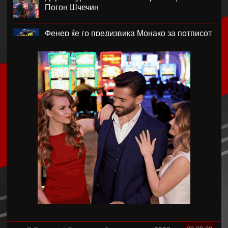
Погон Шчечин
Фенер ќе го предизвика Монако за потписот
на Лукаку
Челзи убедливо го надигра Милан во
Австралија
Кенан Јилдиз на листата на желби на
Арсенал
Фисник Аслани не ги мина лекарските
прегледи во РБ Лајпциг
Интер подобар од Јуве во тест меч во Перт
Хајмана Спор Кулубу е новиот клуб на
Александра Марковска