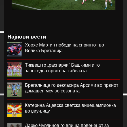
Најнови вести
Хорхе Мартин победи на спринтот во
Велика Британија
Тиквеш го „распарчи“ Башкими и го
запоседна врвот на табелата
Брегалница го декласира Арсими во првиот
домашен меч во сезоната
Катерина Ацевска светска вицешампионка
во џиу-џицу
Дарко Чурлинов го впиша првенецот за