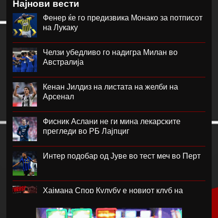
Најнови вести
Фенер ќе го предизвика Монако за потписот
на Лукаку
Челзи убедливо го надигра Милан во
Австралија
Кенан Јилдиз на листата на желби на
Арсенал
Фисник Аслани не ги мина лекарските
прегледи во РБ Лајпциг
Интер подобар од Јуве во тест меч во Перт
Хајмана Спор Кулубу е новиот клуб на
Александра Марковска