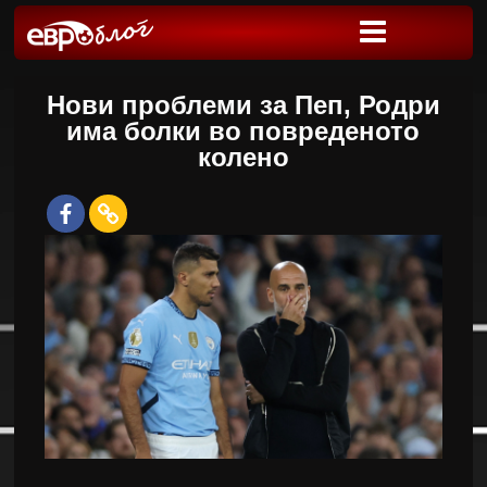
Нови проблеми за Пеп, Родри
има болки во повреденото
колено