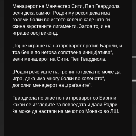
Менаџерот на Манчестер Сити, Пеп Гвардиола
вели дека самиот Родри му рекол дека има
големи болки во истото колено каде што ги
скина вкрстените лигаменти. Затоа тој и не
играше овој викенд.
„Тој не играше на натпреварот против Барнли, и
тоа беше по негова сопствена иницијатива“,
вели менаџерот на Сити, Пеп Гвардиола.
„Родри рече уште на тренингот дека не може да
игра, дека има многу болки во коленото“,
дополни менаџерот на „граѓаните“.
Гвардиола не знае по натпреварот со Барнли
какви се изгледите за повредата и дали Родри
ќе може да настапи на мечот со Монако во ЛШ.