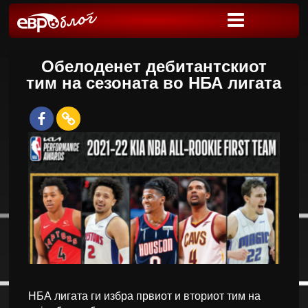
Обелоденет дебитантскиот
тим на сезоната во НБА лигата
НБА лигата ги избра првиот и вториот тим на