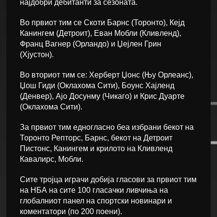
најдобри дебитанти за сезоната.
Во првиот тим се Скоти Барнс (Торонто), Кејд
Канингем (Детроит), Еван Мобли (Кливленд),
Франц Вагнер (Орландо) и Џејлен Грин
(Хјустон).
Во вториот тим се: Херберт Џонс (Њу Орлеанс),
Џош Гиди (Оклахома Сити), Боунс Хајленд
(Денвер), Ајо Досунму (Чикаго) и Крис Дуарте
(Оклахома Сити).
За првиот тим едногласно беа избрани бекот на
Торонто Репторс, Барнс, бекот на Детроит
Пистонс, Канингем и крилото на Кливленд
Кавалирс, Мобли.
Сите тројца играчи добија гласови за првиот тим
на НБА на сите 100 гласачки ливчиња на
глобалниот панел на спортски новинари и
коментатори (по 200 поени).