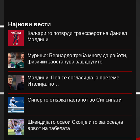
Најнови вести
Каљари го потврди трансферот на Даниел
Малдини
Мурињо: Бернардо треба многу да работи,
физички заостанува зад другите
Малдини: Пеп се согласи да ја преземе
Италија, но…
Синер го откажа настапот во Синсинати
Шкендија го освои Скопје и го запоседна
врвот на табелата