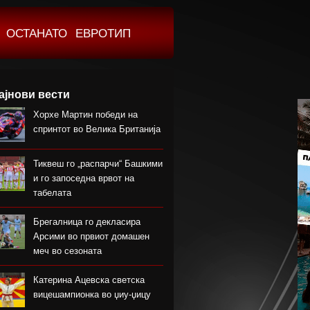
ОСТАНАТО
ЕВРОТИП
ајнови вести
Хорхе Мартин победи на
спринтот во Велика Британија
Тиквеш го „распарчи“ Башкими
и го запоседна врвот на
табелата
Брегалница го декласира
Арсими во првиот домашен
меч во сезоната
Катерина Ацевска светска
вицешампионка во џиу-џицу