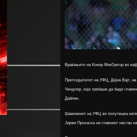
Враќањето на Конор МекГрегор во каф
Претседателот на УФЦ, Дејна Вајт, на
Чендлер, која требаше да биде главе
Даблин.
Шампионот на УФЦ во полутешка катег
Јиржи Прохаска на главниот настан н