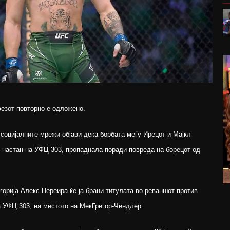
езот повторно е одложено.
 социјалните мрежи објави дека борбата меѓу Ирецот и Мајкл
н настан на УФЦ 303, пропаднала поради повреда на борецот од
орија Алекс Переира ќе ја брани титулата во реваншот против
а УФЦ 303, на местото на МекГрегор-Чендлер.