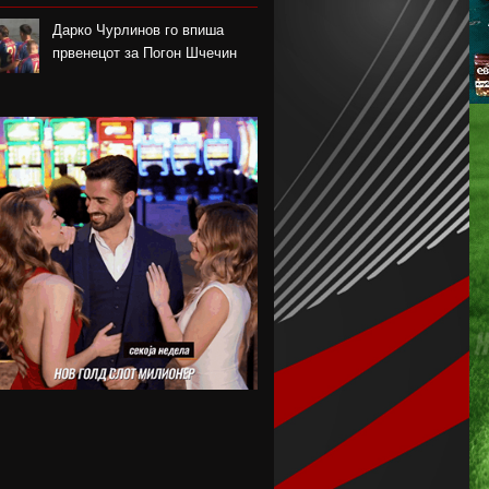
Дарко Чурлинов го впиша
првенецот за Погон Шчечин
Фенер ќе го предизвика
Монако за потписот на Лукаку
Челзи убедливо го надигра
Милан во Австралија
Кенан Јилдиз на листата на
желби на Арсенал
Фисник Аслани не ги мина
лекарските прегледи во РБ
Лајпциг
Интер подобар од Јуве во
тест меч во Перт