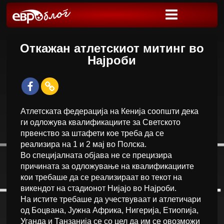
Откажан атлетскиот митинг во
Најроби
Атлетската федерација на Кенија соопшти дека
ги одложува квалификациите за Светското
првенство за штафети кое треба да се
реализира на 1 и 2 мај во Полска.
Во специјалната објава не се прецизира
причината за одложување на квалификациите
кои требаше да се реализираат во текот на
викендот на стадионот Нијајо во Најроби.
На истите требаше да учествуваат и атлетичари
од Боцвана, Јужна Африка, Нигерија, Етиопија,
Уганда и Танзанија се со цел да им се овозможи