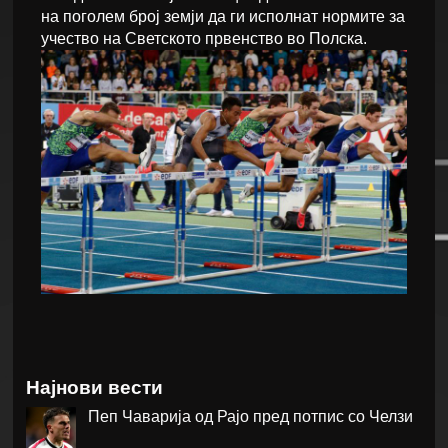
на поголем број земји да ги исполнат нормите за
учество на Светското првенство во Полска.
Најнови вести
Пеп Чаварија од Рајо пред потпис со Челзи