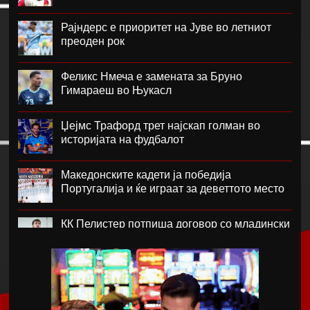
Рајндерс е приоритет на Јуве во летниот
преоден рок
Феликс Нмеча е замената за Бруно
Гимараеш во Њукасл
Џејмс Трафорд трет најскап голман во
историјата на фудбалот
Македонските кадети ја победија
Португалија и ќе играат за деветтото место
КК Пелистер потпиша договор со младински
репрезентативец
Магнес Аклиуш официјално претставен во
Париз