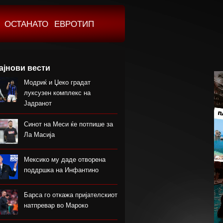
ОСТАНАТО
ЕВРОТИП
ајнови вести
Модриќ и Џеко градат
луксузен комплекс на
Јадранот
Синот на Меси ќе потпише за
Ла Масија
Мексико му даде отворена
поддршка на Инфантино
Барса го откажа пријателскиот
натпревар во Мароко