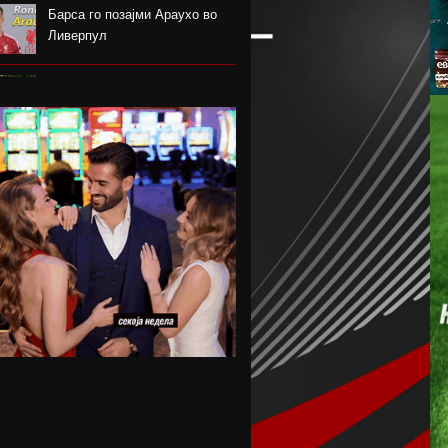
Барса го позајми Араухо во
Ливерпул
Надја Команечи по половина
век се врати во Монтреал
ФК Пелистер со заштитен
бренд по 81 година постоење !
Артета: Мојот Арсенал учи од
грешките
Лука Зидан се раздели со
Гранада
Џеронимо Рули е нов втор
голман на Сити
Струшкиот турнир спремен за