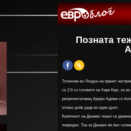
Позната те
А
Тотенхем во Лондон на првиот натпре
со 2:0 со головите на Хари Кејн, но в
репрезентативец Аријан Адеми со болн
откако доби удар во еден дуел.
Капитенот на Динамо тешко се движеш
повреден. Тоа за Динамо би бил голем