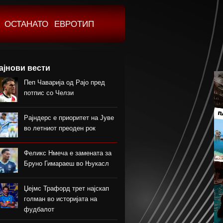
ОСТАНАТО
ЕВРОТИП
ајнови вести
Пеп Чаварија од Рајо пред
потпис со Челзи
Рајндерс е приоритет на Јуве
во летниот преоден рок
Феликс Нмеча е замената за
Бруно Гимараеш во Њукасл
Џејмс Трафорд трет најскап
голман во историјата на
фудбалот