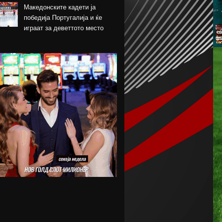
Македонските кадети ја
победија Португалија и ќе
играат за деветтото место
КК Пелистер потпиша договор
со младински
репрезентативец
Магнес Аклиуш официјално
претставен во Париз
Мики ван де Вен се согласи
на нов договор со Тотенхем
Лина Ѓорческа го заврши
настапот во Лајпциг
Барса и Сити почнаа
преговори за Родри,
испратена и првата понуда