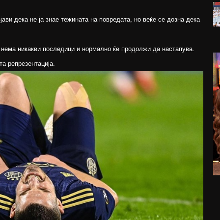
ави дека не ја знае тежината на повредата, но веќе се дозна дека
о нема никакви последици и нормално ќе продолжи да настапува.
та репрезентација.