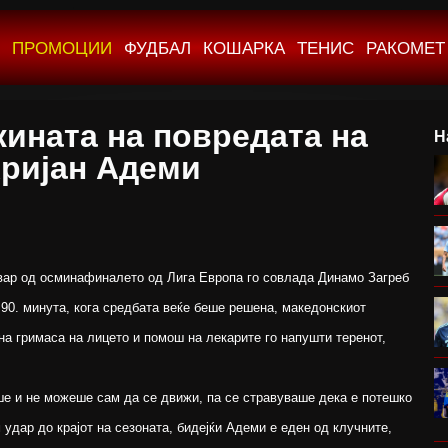
ПРОМОЦИИ
ФУДБАЛ
КОШАРКА
ТЕНИС
РАКОМЕТ
жината на повредата на
Н
ријан Адеми
вар од осминафиналето од Лига Европа го совлада Динамо Загреб
о 90. минута, кога средбата веќе беше решена, македонскиот
а гримаса на лицето и помош на лекарите го напушти теренот,
е и не можеше сам да се движи, па се стравуваше дека е потешко
 удар до крајот на сезоната, бидејќи Адеми е еден од клучните,