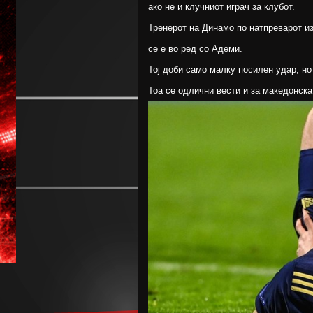
ако не и клучниот играч за клубот.
Тренерот на Динамо по натпреварот изј
се е во ред со Адеми.
Тој доби само малку посилен удар, н
Тоа се одлични вести и за македонска