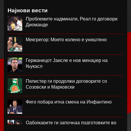
Најнови вести
Проблемите надминати, Реал го договори
Диоманде
Мекгрегор: Моето колено е уништено
Германецот Јаисле е нов менаџер на
Њукасл
Пелистер ги продолжи договорите со
Созовски и Марковски
Фиго побара итна смена на Инфантино
Одбојкарите ги започнаа подготовките во
Крушево