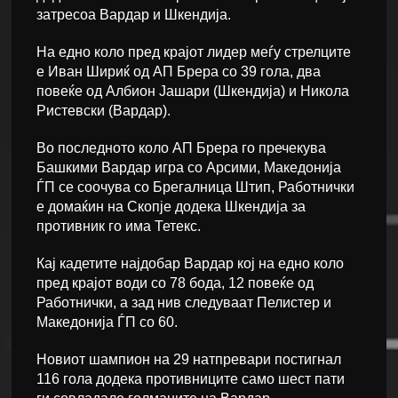
затресоа Вардар и Шкендија.
На едно коло пред крајот лидер меѓу стрелците
е Иван Шириќ од АП Брера со 39 гола, два
повеќе од Албион Јашари (Шкендија) и Никола
Ристевски (Вардар).
Во последното коло АП Брера го пречекува
Башкими Вардар игра со Арсими, Македонија
ЃП се соочува со Брегалница Штип, Работнички
е домаќин на Скопје додека Шкендија за
противник го има Тетекс.
Кај кадетите најдобар Вардар кој на едно коло
пред крајот води со 78 бода, 12 повеќе од
Работнички, а зад нив следуваат Пелистер и
Македонија ЃП со 60.
Новиот шампион на 29 натпревари постигнал
116 гола додека противниците само шест пати