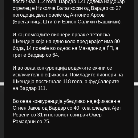
постигнаа 112 гола, Вардар 121 додека најдобар
стрелец е Николче Баталкоски од Вардар со 27
погодоци, два повеќе од Антонио Арсов
(Брегалница Штип) и Ерион Салихи (Башкими).
И кај помладите пионери првак е тетовска
Шкендија која на едно коло пред крајот има 80
бода, 14 повеќе во однос на Македонија ЃП, а
трет е Вардар со 64.
И во оваа конкуренција водечките екипи се
исклучително ефикасни. Помладите пионери на
Шкендија постигнале 118 гола, а фудбалерите
на Вардар 111.
Во оваа конкуренција убедливо најефикасен е
Огнен Јаков од Вардар со 40 гола следува Ајет
Реџепи со 31 и неговиот соиграч Омер
Рамадани со 25.