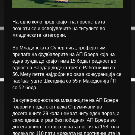
На едно коло пред крајот на првенствата
познати се и освојувачите на титулите во
младинските категории.
Во Младинската Супер лига, трофејот им
припаѓа на фудбалерите на АП Брера која на
една рунда до крајот има 15 бода предност во
однос на Вардар додека трет е Работнички со
56. Меѓу петте најдобри во оваа конкуренција се
наоѓаат уште Шкендија со 55 и Македонија ЃП
со 52 бода.
За супериорноста на младинците на АП Брера
говори и податокот дека Струмичани во
досегашните 29 кола немаат ниту еден пораз, а
само еднаш играа без победник. АП Брера во
досегашниот тек од сезоната постигна 158 гола
додека по 110 пати мрежата на противниците ја