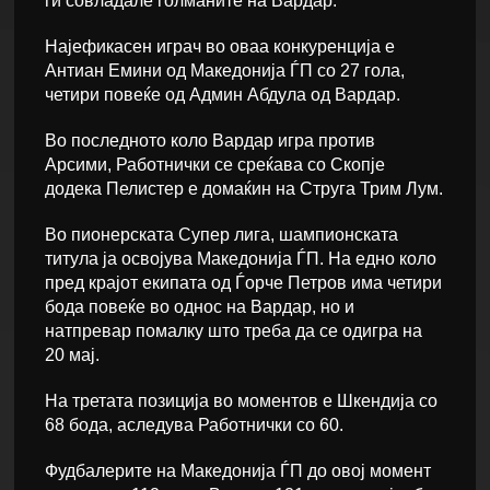
ги совладале голманите на Вардар.
Најефикасен играч во оваа конкуренција е
Антиан Емини од Македонија ЃП со 27 гола,
четири повеќе од Админ Абдула од Вардар.
Во последното коло Вардар игра против
Арсими, Работнички се среќава со Скопје
додека Пелистер е домаќин на Струга Трим Лум.
Во пионерската Супер лига, шампионската
титула ја освојува Македонија ЃП. На едно коло
пред крајот екипата од Ѓорче Петров има четири
бода повеќе во однос на Вардар, но и
натпревар помалку што треба да се одигра на
20 мај.
На третата позиција во моментов е Шкендија со
68 бода, аследува Работнички со 60.
Фудбалерите на Македонија ЃП до овој момент