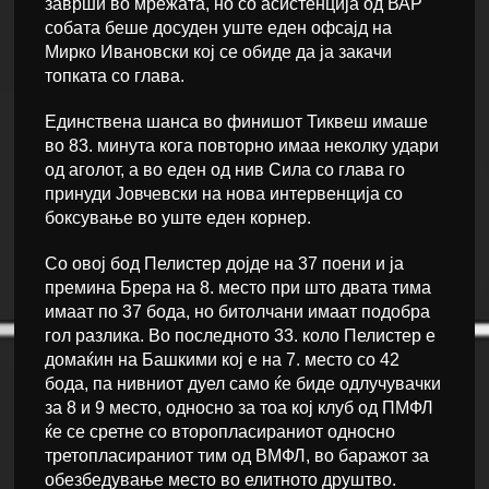
заврши во мрежата, но со асистенција од ВАР
собата беше досуден уште еден офсајд на
Мирко Ивановски кој се обиде да ја закачи
топката со глава.
Единствена шанса во финишот Тиквеш имаше
во 83. минута кога повторно имаа неколку удари
од аголот, а во еден од нив Сила со глава го
принуди Јовчевски на нова интервенција со
боксување во уште еден корнер.
Со овој бод Пелистер дојде на 37 поени и ја
премина Брера на 8. место при што двата тима
имаат по 37 бода, но битолчани имаат подобра
гол разлика. Во последното 33. коло Пелистер е
домаќин на Башкими кој е на 7. место со 42
бода, па нивниот дуел само ќе биде одлучувачки
за 8 и 9 место, односно за тоа кој клуб од ПМФЛ
ќе се сретне со второпласираниот односно
третопласираниот тим од ВМФЛ, во баражот за
обезбедување место во елитното друштво.