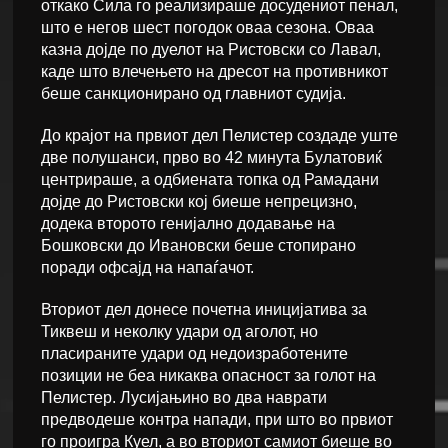
откако Сила го реализираше досудениот пенал,
што е негов шест погодок оваа сезона. Оваа
казна дојде по дуелот на Ристовски со Лавал,
каде што влечењето на дресот на противникот
беше санкционирано од главниот судија.
До крајот на првиот дел Пелистер создаде уште
две полушанси, прво во 42 минута Булатовиќ
центрираше, а одбиената топка од Рамадани
дојде до Ристовски кој биеше непрецизно,
додека второто генијално додавање на
Бошковски до Ивановски беше стопирано
поради офсајд на напаѓачот.
Вториот дел донесе почетна иницијатива за
Тиквеш и неколку удари од аголот, но
пласираните удари од недоизработените
позиции не беа никаква опасност за голот на
Пелистер. Лусијањино во два наврати
предводеше контра напади, при што во првиот
го проигра Куел, а во вториот самиот биеше во