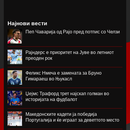
Најнови вести
Пеп Чаварија од Рајо пред потпис со Челзи
Рајндерс е приоритет на Јуве во летниот
преоден рок
Феликс Нмеча е замената за Бруно
Гимараеш во Њукасл
Џејмс Трафорд трет најскап голман во
историјата на фудбалот
Македонските кадети ја победија
Португалија и ќе играат за деветтото место