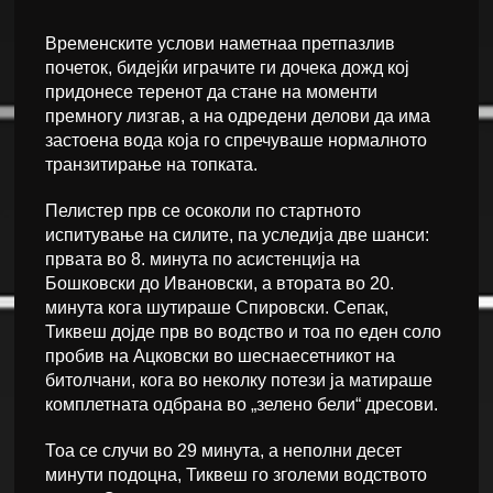
Временските услови наметнаа претпазлив
почеток, бидејќи играчите ги дочека дожд кој
придонесе теренот да стане на моменти
премногу лизгав, а на одредени делови да има
застоена вода која го спречуваше нормалното
транзитирање на топката.
Пелистер прв се осоколи по стартното
испитување на силите, па уследија две шанси:
првата во 8. минута по асистенција на
Бошковски до Ивановски, а втората во 20.
минута кога шутираше Спировски. Сепак,
Тиквеш дојде прв во водство и тоа по еден соло
пробив на Ацковски во шеснаесетникот на
битолчани, кога во неколку потези ја матираше
комплетната одбрана во „зелено бели“ дресови.
Тоа се случи во 29 минута, а неполни десет
минути подоцна, Тиквеш го зголеми водството