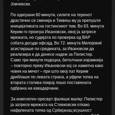
Јовчевски.
По одиграни 60 минути, силите на теренот
драстично се сменија и Тиквеш му ја препушти
иницијативата на гостинскиот тим. Во 63. минута
Керим го проигра Ивановски, овој ја затресе
мрежата, но судијата по проверка од ВАР
собата досуди офсајд. Во 72. минута Милојевиќ
асистираше по средината, за Ивановски да
реализира и да донесе надеж за Пелистер.
Само три минути подоцна, битолчани израмнија
– повторно преку Ивановски кој се наметна како
човек на мечот – при што овој пат Керим
дриблаше по левата страна, а уфрли топка на
втората статива покрај лошо поставената
одбрана на кавадарчани.
За комплетен пресврт фалеше малку: Пелистер
ја затресе мрежата на Стевковски откако
нафрлената топка од Србијанац всушност